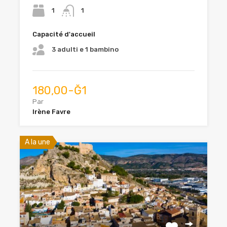
1
1
Capacité d'accueil
3 adulti e 1 bambino
180,00-Ğ1
Par
Irène Favre
A la une