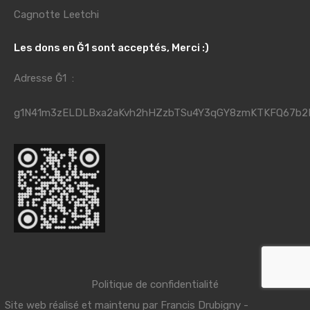
Cagnotte Leetchi
Les dons en Ğ1 sont acceptés, Merci :)
Adresse Ğ1 :
g1N41m3zELDLBxa2aKvh2hHZzbTSu4Y3qGY8zmKTKFQ67b2
Politique de confidentialité
Site web réalisé et maintenu par
Francis Drubigny
-