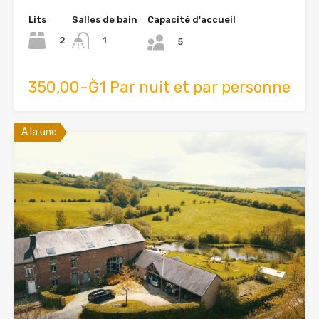
Lits
Salles de bain
Capacité d'accueil
2
1
5
350,00-Ğ1 Par nuit et par personne
A la une