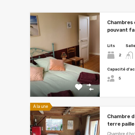
Chambres 
pouvant fai
Lits
Sall
2
Capacité d'ac
5
A la une
Chambre d 
terre paille
Chambre d hot