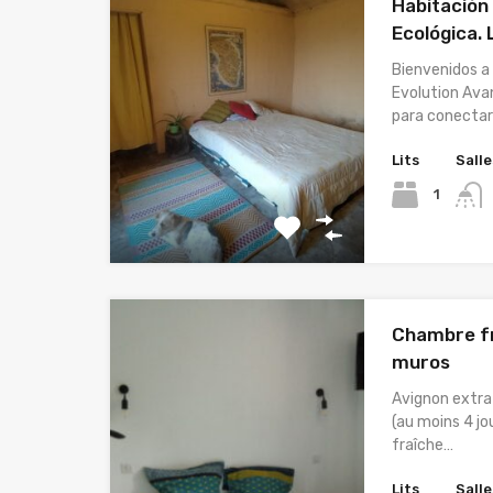
Habitación
Ecológica. 
Bienvenidos a
Evolution Ava
para conectar 
Lits
Salle
1
Chambre fr
muros
Avignon extra
(au moins 4 j
fraîche…
Lits
Salle