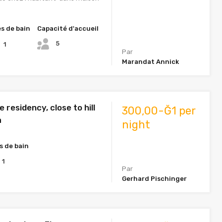
es de bain
Capacité d'accueil
5
1
Par
Marandat Annick
 residency, close to hill
300,00-Ğ1 per
a
night
s de bain
1
Par
Gerhard Pischinger