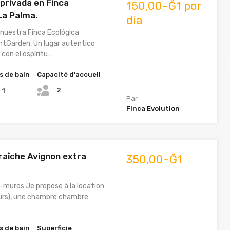
 privada en Finca
150,00-Ğ1 por
La Palma.
dia
 nuestra Finca Ecológica
ntGarden. Un lugar autentico
con el espíritu…
s de bain
Capacité d'accueil
2
1
Par
Finca Evolution
aîche Avignon extra
350,00-Ğ1
-muros Je propose à la location
ours), une chambre chambre
s de bain
Superficie