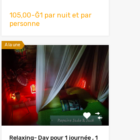
105,00-Ğ1 par nuit et par
personne
A la une
Relaxing- Day pour 1 journée , 1