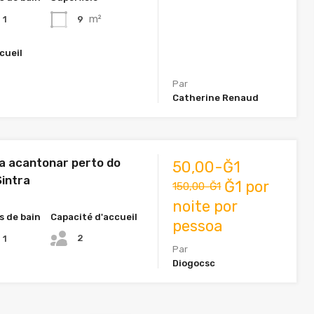
m²
9
1
cueil
Par
Catherine Renaud
a acantonar perto do
50,00-Ğ1
Sintra
Ğ1 por
150,00-Ğ1
noite por
s de bain
Capacité d'accueil
pessoa
2
1
Par
Diogocsc