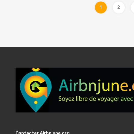
1
2
Contacter Airbnjune.org