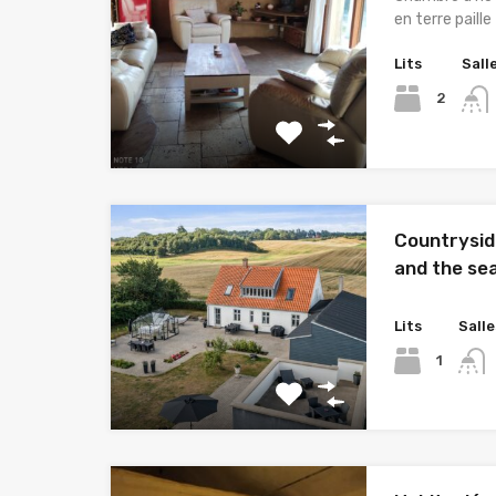
en terre paille
Lits
Sall
2
Countryside
and the se
Lits
Salle
1