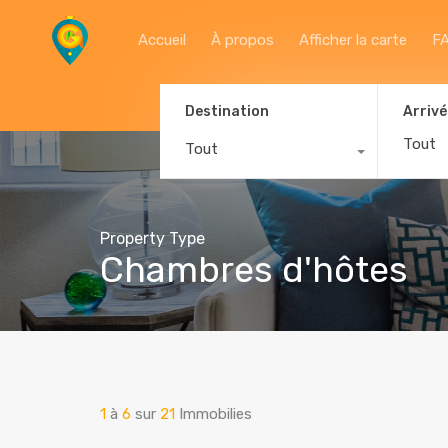
Accueil
À propos
Afficher la carte
F
Destination
Arrivé
Tout
Property Type
Chambres d'hôtes
1
à
6
sur
21
Immobilies