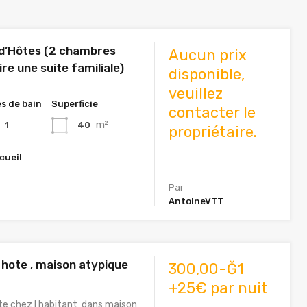
d’Hôtes (2 chambres
Aucun prix
re une suite familiale)
disponible,
veuillez
es de bain
Superficie
contacter le
m²
40
1
propriétaire.
cueil
Par
AntoineVTT
hote , maison atypique
300,00-Ğ1
+25€ par nuit
e chez l habitant dans maison