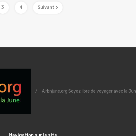
3
4
Suivant
/
Airbnjune.org Soyez libre de voyager avec la Jun
Navigation sur le site