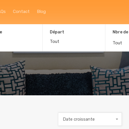
Accueil
À propos
Afficher la carte
F
AQs
Contact
Blog
e
Départ
Nbre de
Tout
Date croissante