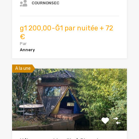
COURNONSEC
g1 200,00-Ğ1 par nuitée + 72
€
Par
Annery
A la une