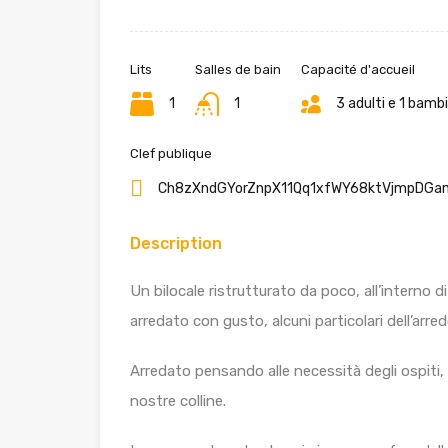
Lits
Salles de bain
Capacité d'accueil
1
1
3 adulti e 1 bamb
Clef publique
Ch8zXndGYorZnpX11Qq1xfWY68ktVjmpDGa
Description
Un bilocale ristrutturato da poco, all’interno 
arredato con gusto, alcuni particolari dell’arre
Arredato pensando alle necessità degli ospiti, h
nostre colline.