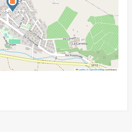
Leaflet
|
©
OpenStreetMap
contributors