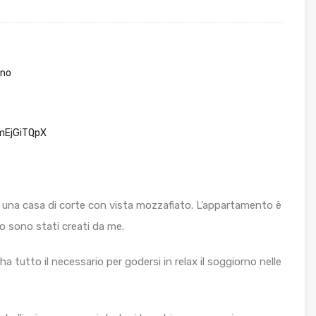
ino
mEjGiTQpX
di una casa di corte con vista mozzafiato.
L’appartamento è
do sono stati creati da me.
a tutto il necessario per godersi in relax il soggiorno nelle