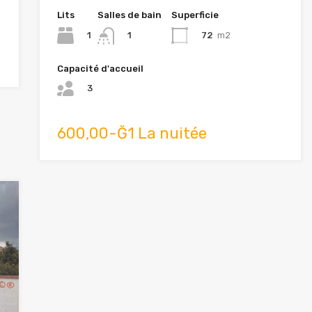
Lits
Salles de bain
Superficie
1
72
m2
1
Capacité d'accueil
3
600,00-Ğ1 La nuitée