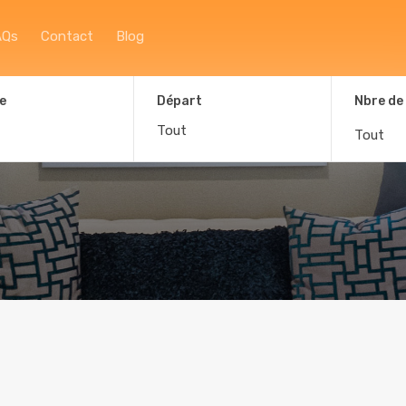
Accueil
À propos
Afficher la carte
F
AQs
Contact
Blog
e
Départ
Nbre de
Tout