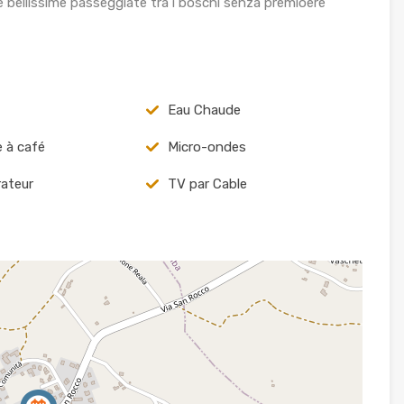
e bellissime passeggiate tra i boschi senza premioere
Eau Chaude
 à café
Micro-ondes
rateur
TV par Cable