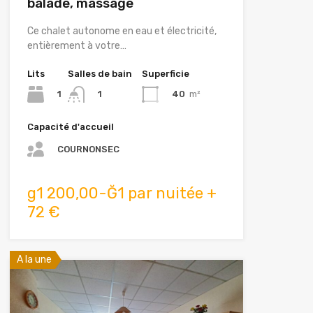
balade, massage
Ce chalet autonome en eau et électricité,
entièrement à votre…
Lits
Salles de bain
Superficie
1
40
m²
1
Capacité d'accueil
COURNONSEC
g1 200,00-Ğ1 par nuitée +
72 €
A la une