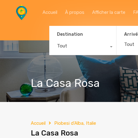
Accueil
À propos
Afficher la carte
F
Destination
Arrivé
Tout
La Casa Rosa
Accueil
Piobesi d'Alba, Italie
La Casa Rosa