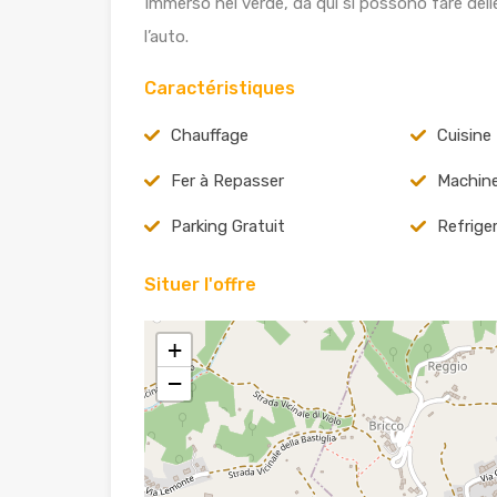
Immerso nel verde, da qui si possono fare dell
l’auto.
Caractéristiques
Chauffage
Cuisine
Fer à Repasser
Machine
Parking Gratuit
Refrige
Situer l'offre
+
−