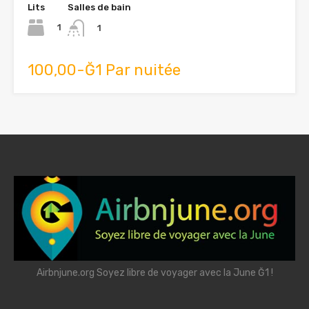
Lits
Salles de bain
1
1
100,00-Ğ1 Par nuitée
Airbnjune.org Soyez libre de voyager avec la June Ğ1 !