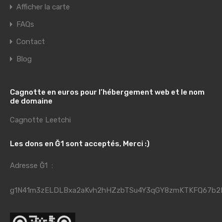
Afficher la carte
FAQs
Contact
Blog
Cagnotte en euros pour l’hébergement web et le nom
de domaine
Cagnotte Leetchi
Les dons en Ğ1 sont acceptés, Merci :)
Adresse Ğ1 :
g1N41m3zELDLBxa2aKvh2hHZzbTSu4Y3qGY8zmKTKFQ67b2