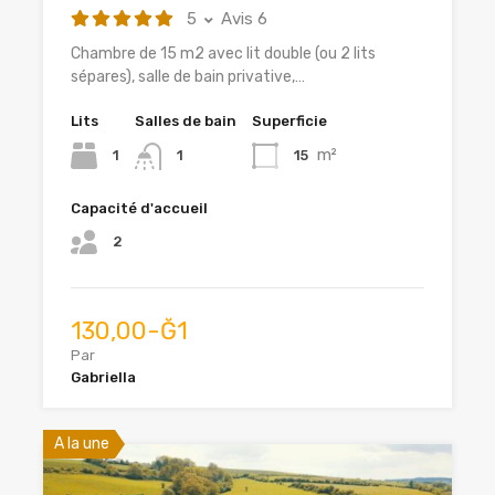
5
Avis 6
Chambre de 15 m2 avec lit double (ou 2 lits
sépares), salle de bain privative,…
Lits
Salles de bain
Superficie
m²
1
15
1
Capacité d'accueil
2
130,00-Ğ1
Par
Gabriella
A la une