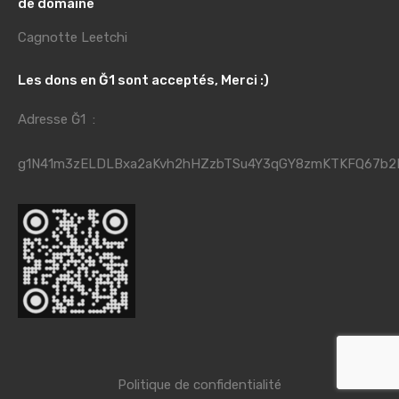
de domaine
Cagnotte Leetchi
Les dons en Ğ1 sont acceptés, Merci :)
Adresse Ğ1 :
g1N41m3zELDLBxa2aKvh2hHZzbTSu4Y3qGY8zmKTKFQ67b2
Politique de confidentialité