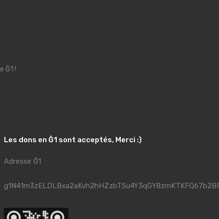
e Ğ1 !
Les dons en Ğ1 sont acceptés, Merci :)
Adresse Ğ1 :
g1N41m3zELDLBxa2aKvh2hHZzbTSu4Y3qGY8zmKTKFQ67b2B