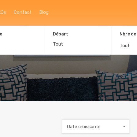
Accueil
À propos
Afficher la carte
F
AQs
Contact
Blog
e
Départ
Nbre de
Tout
Date croissante