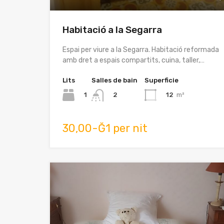
Habitació a la Segarra
Espai per viure a la Segarra. Habitació reformada
amb dret a espais compartits, cuina, taller,…
Lits
Salles de bain
Superficie
1
12
m²
2
30,00-Ğ1 per nit