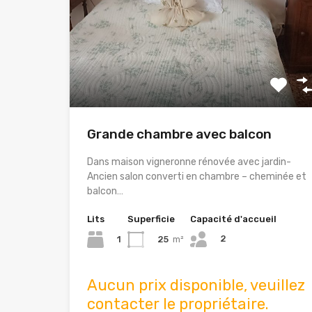
Grande chambre avec balcon
Dans maison vigneronne rénovée avec jardin-
Ancien salon converti en chambre – cheminée et
balcon…
Lits
Superficie
Capacité d'accueil
2
1
25
m²
Aucun prix disponible, veuillez
contacter le propriétaire.