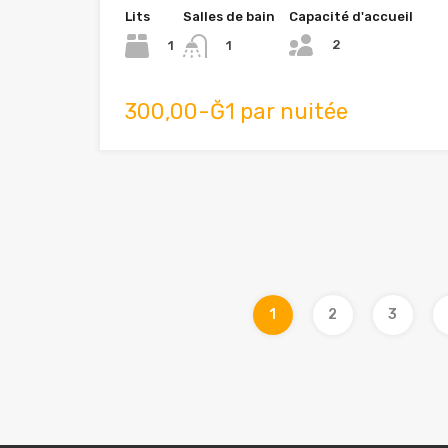
Lits
Salles de bain
Capacité d'accueil
2
1
1
300,00-Ğ1 par nuitée
1
2
3