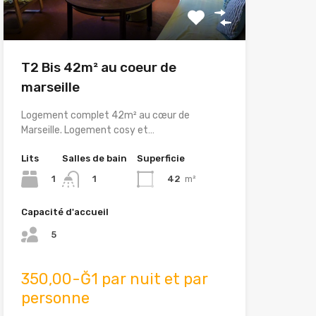
T2 Bis 42m² au coeur de
marseille
Logement complet 42m² au cœur de
Marseille. Logement cosy et…
Lits
Salles de bain
Superficie
1
42
m²
1
Capacité d'accueil
5
350,00-Ğ1 par nuit et par
personne