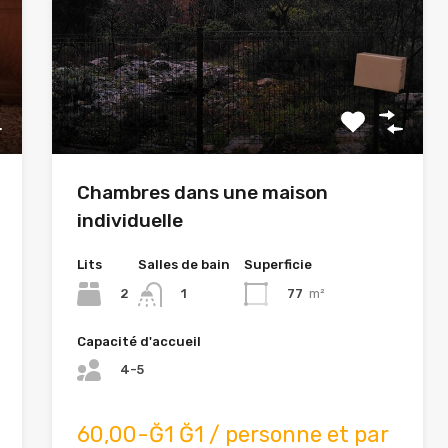
Chambres dans une maison
individuelle
Lits
Salles de bain
Superficie
2
77
m²
1
Capacité d'accueil
4-5
60,00-Ğ1 Ğ1 / personne et par