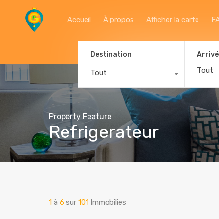
Accueil
À propos
Afficher la carte
F
Destination
Arrivé
Tout
Property Feature
Refrigerateur
1
à
6
sur
101
Immobilies