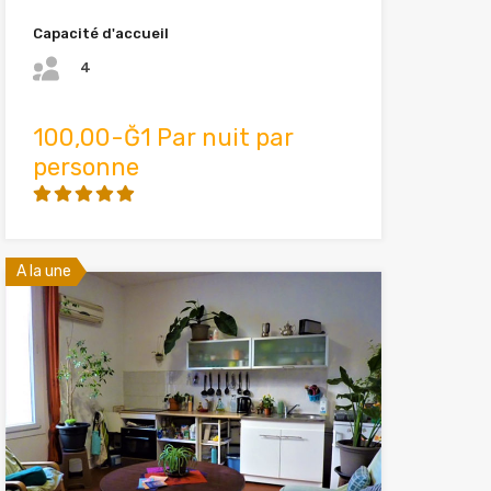
Capacité d'accueil
4
100,00-Ğ1 Par nuit par
personne
A la une