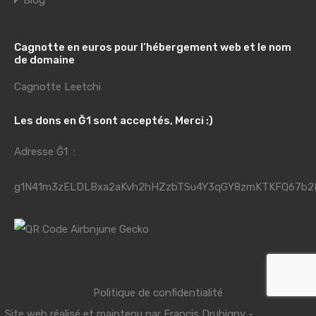
Blog
Cagnotte en euros pour l’hébergement web et le nom
de domaine
Cagnotte Leetchi
Les dons en Ğ1 sont acceptés, Merci :)
Adresse Ğ1 :
g1N41m3zELDLBxa2aKvh2hHZzbTSu4Y3qGY8zmKTKFQ67b2
Politique de confidentialité
Site web réalisé et maintenu par
Francis Drubigny
-