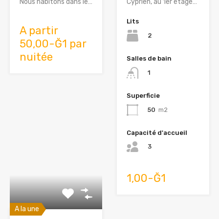
Nous habitons dans le…
Cyprien, au 1er étage…
Lits
A partir
2
50,00-Ğ1 par
nuitée
Salles de bain
1
Superficie
50
m2
Capacité d'accueil
3
1,00-Ğ1
A la une