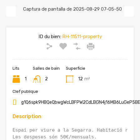
Previous
Next
ID du bien:
RH-11511-property
Lits
Salles de bain
Superficie
1
2
12
m²
Clef publique
g1Q6spk9HBQeQbwgWcLBFPW2CdLBGN4j16MB6LuGeP5BE
Description
Espai per viure a la Segarra. Habitació refor
Les despeses són 50€/mensuals.
