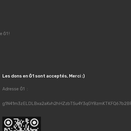
e Ğ1 !
Les dons en Ğ1 sont acceptés, Merci :)
Adresse Ğ1 :
g1N41m3zELDLBxa2aKvh2hHZzbTSu4Y3qGY8zmKTKFQ67b2B