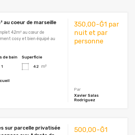
² au coeur de marseille
350,00-Ğ1 par
nuit et par
plet 42m² au cœur de
ement cosy et bien équipé au
personne
s de bain
Superficie
m²
42
1
cueil
Par
Xavier Salas
Rodriguez
s sur parcelle privatisée
500,00-Ğ1