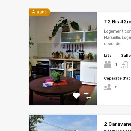
A la une
T2 Bis 42m
Logement com
Marseille. Log
coeur de…
Lits
Salle
1
Capacité d'ac
5
2 Caravane