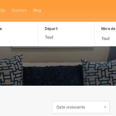
Accueil
À propos
Afficher la carte
F
AQs
Contact
Blog
e
Départ
Nbre de
Tout
Date croissante