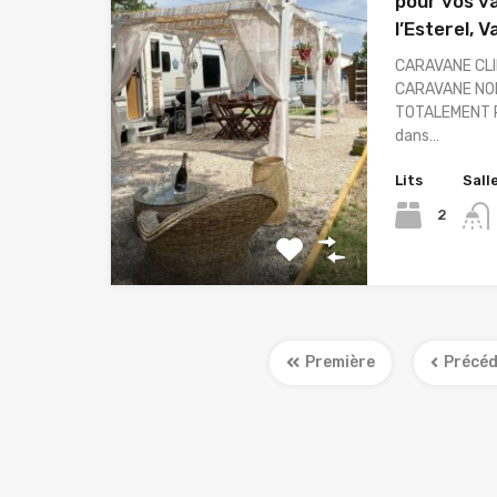
pour vos v
l’Esterel, V
CARAVANE CLI
CARAVANE NON
TOTALEMENT P
dans…
Lits
Sall
2
Première
Précé