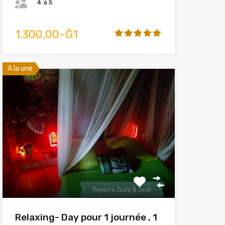
4 à 5
1.300,00-Ğ1
A la une
Relaxing- Day pour 1 journée , 1