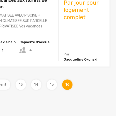
acances aux Adrets de
Par jour pour
ar.
logement
MATISEE AVEC PISCINE +
complet
 CLIMATISEE SUR PARCELLE
RIVATISEE Vos vacances
es de bain
Capacité d'accueil
4
1
Par
Jacqueline Okonski
dent
13
14
15
16