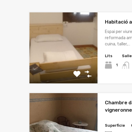
Habitació a
Espai per viur
reformada amb
cuina, taller,…
Lits
Salle
1
Chambre d
vigneronn
Superficie