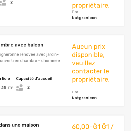
2
propriétaire.
Par
Natgranleon
ambre avec balcon
Aucun prix
disponible,
igneronne rénovée avec jardin-
converti en chambre – cheminée
veuillez
contacter le
propriétaire.
rficie
Capacité d'accueil
m²
2
25
Par
Natgranleon
dans une maison
60,00-Ğ1 Ğ1 /