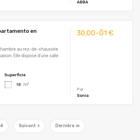
ABBA
partamento en
30,00-Ğ1 €
ne chambre au rez-de-chaussée
aison. Elle dispose d’une salle
n
Superficie
m²
18
Par
Sonia
4
Suivant
Dernière