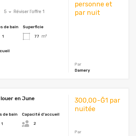
personne et
par nuit
5
Réviser l'offre 1
es de bain
Superficie
m²
77
1
cueil
Par
Damery
louer en June
300,00-Ğ1 par
nuitée
s de bain
Capacité d'accueil
2
1
Par