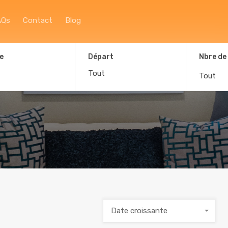
Accueil
À propos
Afficher la carte
F
AQs
Contact
Blog
e
Départ
Nbre de
Tout
Date croissante