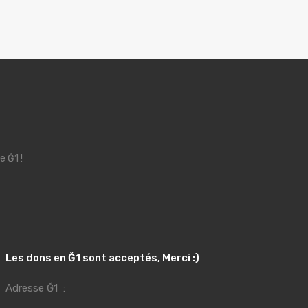
e Ğ1 !
Les dons en Ğ1 sont acceptés, Merci :)
Adresse Ğ1 :