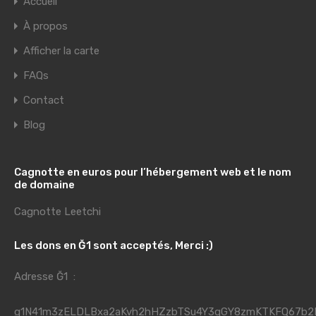
Accueil
À propos
Afficher la carte
FAQs
Contact
Blog
Cagnotte en euros pour l’hébergement web et le nom
de domaine
Cagnotte Leetchi
Les dons en Ğ1 sont acceptés, Merci :)
Adresse Ğ1 :
g1N41m3zELDLBxa2aKvh2hHZzbTSu4Y3qGY8zmKTKFQ67b2