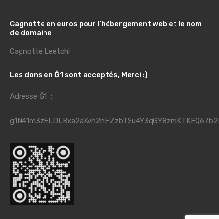
Cagnotte en euros pour l’hébergement web et le nom
de domaine
Cagnotte Leetchi
Les dons en Ğ1 sont acceptés, Merci :)
Adresse Ğ1 :
g1N41m3zELDLBxa2aKvh2hHZzbTSu4Y3qGY8zmKTKFQ67b2