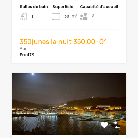
Salles de bain
Superficie
Capacité d'accueil
m²
2
30
1
350junes la nuit 350,00-Ğ1
Par
Fred79