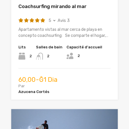
Coachsurfing mirando al mar
5
Avis 3
Apartamento vistas al mar cerca de playa en
concepto coachsurfing: Se comparte el hogar,…
Lits
Salles de bain
Capacité d'accueil
2
2
2
60,00-Ğ1 Dia
Par
Azucena Cortés