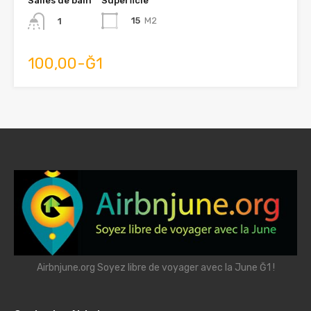
Salles de bain
Superficie
15
M2
1
100,00-Ğ1
Airbnjune.org Soyez libre de voyager avec la June Ğ1 !