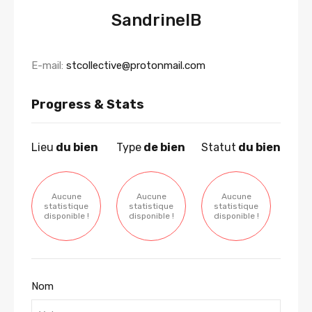
SandrineIB
E-mail:
stcollective@protonmail.com
Progress & Stats
Lieu
du bien
Type
de bien
Statut
du bien
Aucune
Aucune
Aucune
statistique
statistique
statistique
disponible !
disponible !
disponible !
Nom