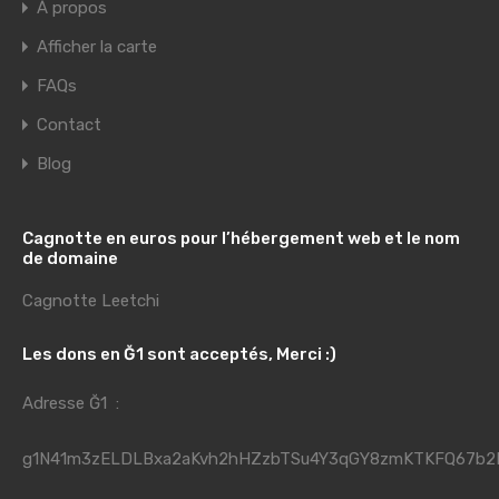
À propos
Afficher la carte
FAQs
Contact
Blog
Cagnotte en euros pour l’hébergement web et le nom
de domaine
Cagnotte Leetchi
Les dons en Ğ1 sont acceptés, Merci :)
Adresse Ğ1 :
g1N41m3zELDLBxa2aKvh2hHZzbTSu4Y3qGY8zmKTKFQ67b2