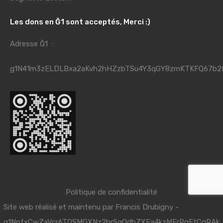
Les dons en Ğ1 sont acceptés, Merci :)
Adresse Ğ1 :
g1N41m3zELDLBxa2aKvh2hHZzbTSu4Y3qGY8zmKTKFQ67b2
Politique de confidentialité
Site web réalisé et maintenu par
Francis Drubigny
-
g1NpfxCwZaVcr6TQSMGXNz2hrSqQdhZXFa4kzMErPqFtCgRAk