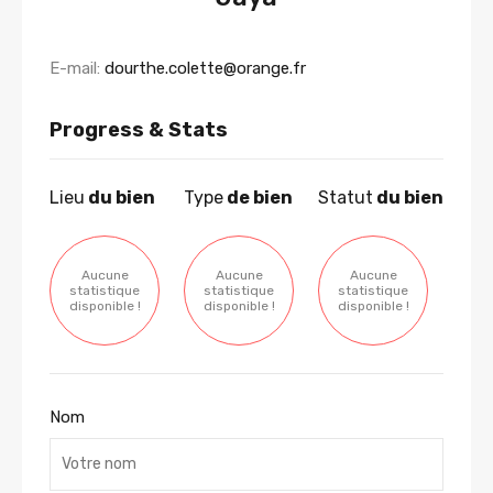
E-mail:
dourthe.colette@orange.fr
Progress & Stats
Lieu
du bien
Type
de bien
Statut
du bien
Aucune
Aucune
Aucune
statistique
statistique
statistique
disponible !
disponible !
disponible !
Nom