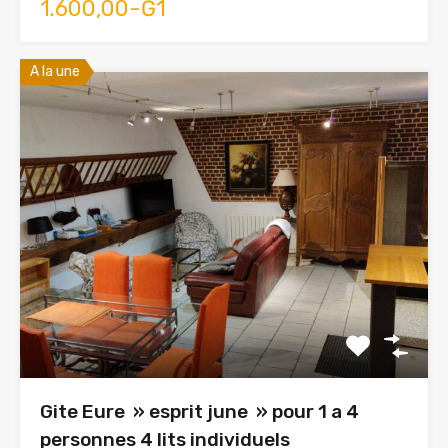
1.600,00-Ğ1
A la une
Gite Eure » esprit june » pour 1 a 4
personnes 4 lits individuels