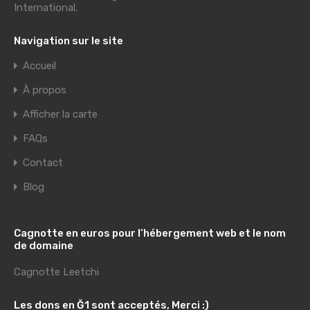
International
.
Navigation sur le site
Accueil
À propos
Afficher la carte
FAQs
Contact
Blog
Cagnotte en euros pour l’hébergement web et le nom
de domaine
Cagnotte Leetchi
Les dons en Ğ1 sont acceptés, Merci :)