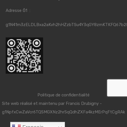
Adresse Ğ1 :
g1N41m3zELDLBxa2aKvh2hHZzbTSu4Y3qGY8zmKTKFQ67b2
Politique de confidentialité
Site web réalisé et maintenu par
Francis Drubigny
-
g1NpfxCwZaVcr6TQSMGXNz2hrSqQdhZXFa4kzMErPqFtCgRAk