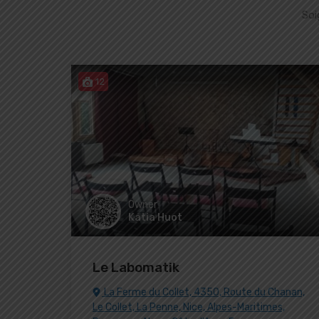
Soi
12
Owner
Katia Huot
Le Labomatik
La Ferme du Collet, 4350, Route du Chanan,
Le Collet, La Penne, Nice, Alpes-Maritimes,