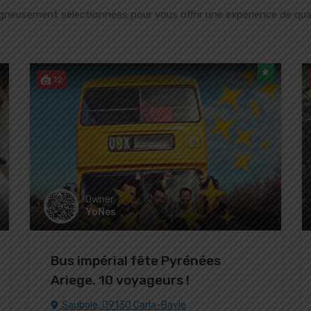
gneusement sélectionnées pour vous offrir une expérience de qual
12
Owner
YoNes
Bus impérial fête Pyrénées
Ariege. 10 voyageurs !
Saubole, 09130 Carla-Bayle