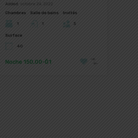
Added:
octobre 24, 2022
Chambres
Salle de bains
Invités
1
1
3
Surface
40
Noche 150,00-Ğ1