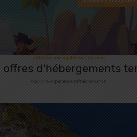
L'histoire d'Airbnjune.or
Jetez un oeil également sur nos
s offres d'hébergements te
Pour une expérience rafraîchissante.