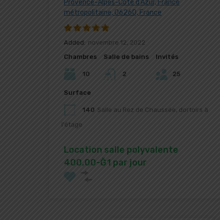
Provence-Alpes-Côte d'Azur, France
métropolitaine, 06260, France
Added:
novembre 12, 2022
Chambres
Salle de bains
Invités
10
2
25
Surface
140
Salle au Rez de Chaussée, dortoirs à
l'étage
Location salle polyvalente
400,00-Ğ1 par jour