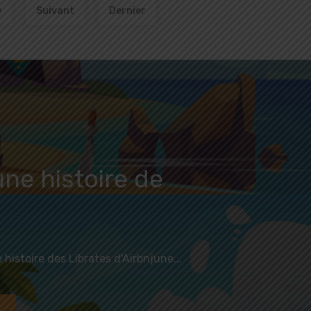
0
Suivant
Dernier
une histoire de
histoire des Librates d'Airbnjune...