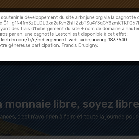
Accueil
À propos
Afficher la carte
F
AQs
Contact
Blog
soutenir le développement du site airbnjune.org via la cagnotte 
sse Ğ1 : g1N41m3zELDLBxa2aKvh2hHZzbTSu4Y3qGY8zmKTKFQ6
yant des frais d'hébergement du site + nom de domaine à haute
ros par an, une cagnotte Leetchi est disponible à cet effet :
.leetchi.com/fr/c/hebergement-web-airbnjuneorg-1837640
otre généreuse participation, Francis Drubigny.
monnaie libre, soyez libre
nces, c'est n'avoir rien à faire et toute la journée pour le