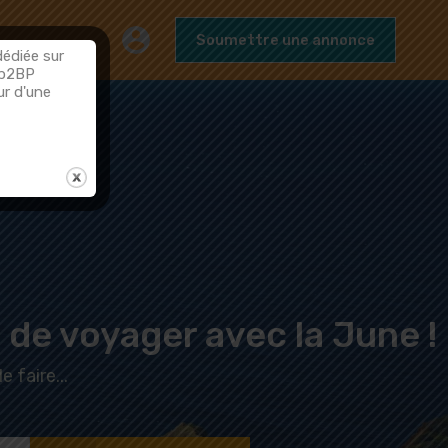
AQs
Contact
Blog
Soumettre une annonce
Soumettre une annonce
dédiée sur
7b2BP
ur d'une
 de voyager avec la June !
 faire...