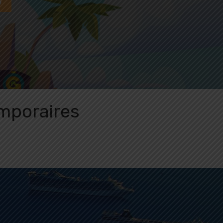
g
mporaires