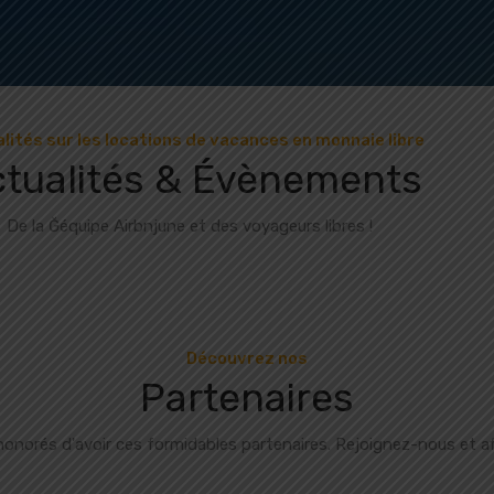
lités sur les locations de vacances en monnaie libre
tualités & Évènements
De la Ğéquipe Airbnjune et des voyageurs libres !
Découvrez nos
Partenaires
orés d'avoir ces formidables partenaires. Rejoignez-nous et aff