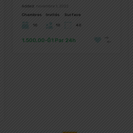
Added:
novembre 1, 2022
Chambres
Invités
Surface
10
10
40
1.500,00-Ğ1 Par 24h