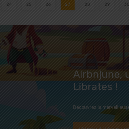
24
25
26
27
28
29
3
Airbnjune, 
Librates !
Découvrez la merveilleuse 