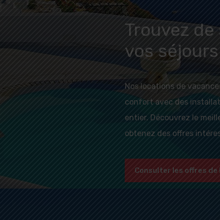
Trouvez de 
vos séjours
Nos locations de vacance
confort avec des install
entier. Découvrez le meil
obtenez des offres intére
Consulter les offres de