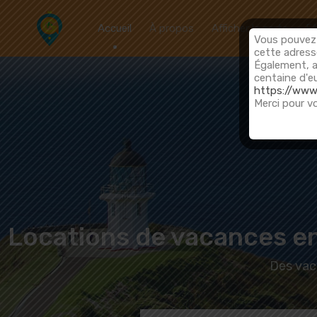
Accueil
À propos
Afficher la carte
F
Vous pouvez 
cette adre
Également, a
centaine d'eu
https://www
Merci pour v
Locations de vacances en 
Des vaca