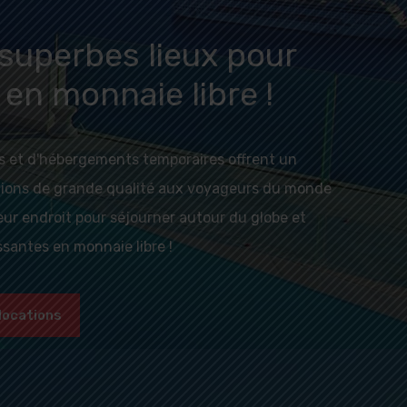
superbes lieux pour
 en monnaie libre !
s et d'hébergements temporaires offrent un
ations de grande qualité aux voyageurs du monde
leur endroit pour séjourner autour du globe et
ssantes en monnaie libre !
 locations