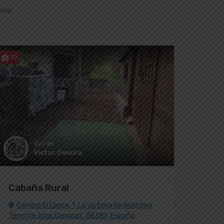
ité.
10
Owner
Victor Devora
Cabaña Rural
Camino El Lance, 1, La victoria de Acentejo,
Tenerife, Islas Canarias, 38380, España