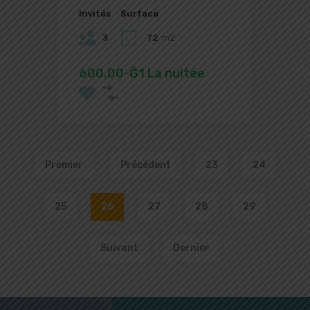
Invités
Surface
3
72
m2
600,00-Ğ1 La nuitée
Premier
Précédent
23
24
25
26
27
28
29
Suivant
Dernier