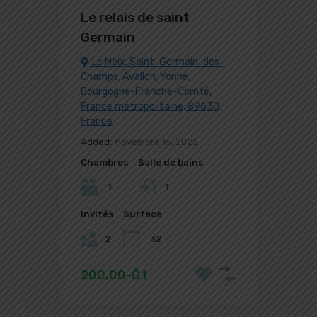
Le relais de saint
Germain
Le Meix, Saint-Germain-des-
Champs, Avallon, Yonne,
Bourgogne-Franche-Comté,
France métropolitaine, 89630,
France
Added:
novembre 16, 2022
Chambres
Salle de bains
1
1
Invités
Surface
2
32
200,00-Ğ1