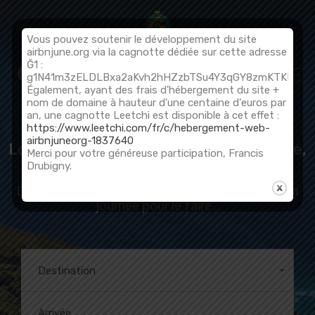
Vous pouvez soutenir le développement du site
airbnjune.org via la cagnotte dédiée sur cette adresse
Ğ1 :
Soumettre une annonce
g1N41m3zELDLBxa2aKvh2hHZzbTSu4Y3qGY8zmKTKFQ67
Également, ayant des frais d'hébergement du site +
nom de domaine à hauteur d'une centaine d'euros par
an, une cagnotte Leetchi est disponible à cet effet :
https://www.leetchi.com/fr/c/hebergement-web-
airbnjuneorg-1837640
Locations de vacances en monnaie libre,
Merci pour votre généreuse participation, Francis
soyez libre de voyager avec la June !
Drubigny.
Des vacances, c'est n'avoir rien à faire et toute la
journée pour le faire...
Destination
Tout
Arrivée