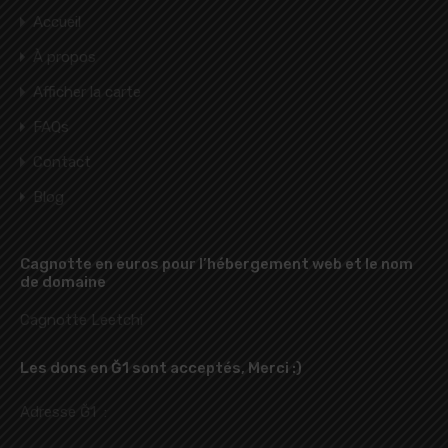
Accueil
À propos
Afficher la carte
FAQs
Contact
Blog
Cagnotte en euros pour l’hébergement web et le nom
de domaine
Cagnotte Leetchi
Les dons en Ğ1 sont acceptés, Merci :)
Adresse Ğ1 :