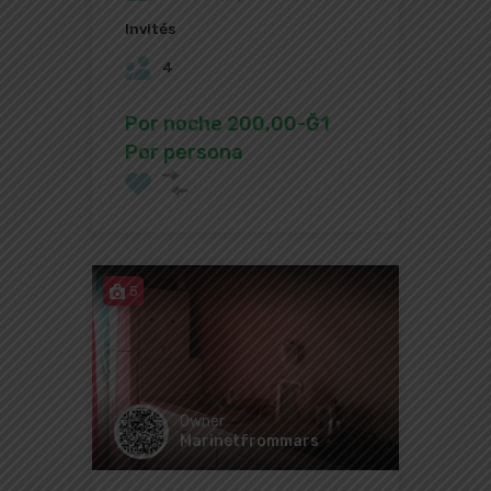
Invités
4
Por noche 200,00-Ğ1
Por persona
5
Owner
Marinetfrommars