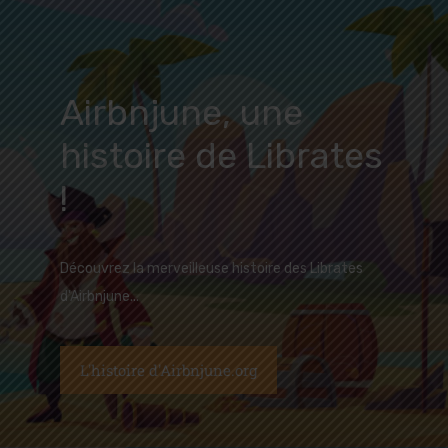
Airbnjune, une
histoire de Librates
!
Découvrez la merveilleuse histoire des Librates
d'Airbnjune...
L'histoire d'Airbnjune.org