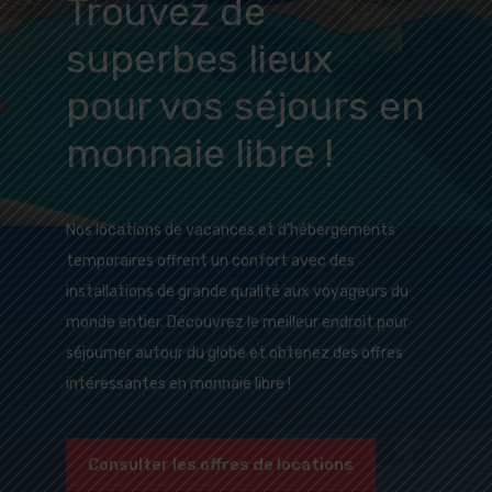
Trouvez de
superbes lieux
pour vos séjours en
monnaie libre !
Nos locations de vacances et d'hébergements
temporaires offrent un confort avec des
installations de grande qualité aux voyageurs du
monde entier. Découvrez le meilleur endroit pour
séjourner autour du globe et obtenez des offres
intéressantes en monnaie libre !
Consulter les offres de locations