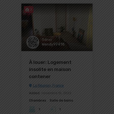
3
Owner
Wendy97418
À louer: Logement
insolite en maison
contener
La Réunion, France
Added:
novembre 15, 2022
Chambres
Salle de bains
1
1