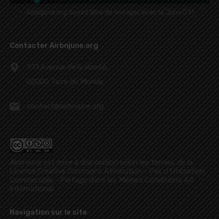
Airbnjune.org Soyez libre de voyager avec la June Ğ1 !
Contacter Airbnjune.org
971 Avenue de la liberté,
00000 Terre du Monde
contact@airbnjune.org
Airbnjune est mise à disposition selon les termes de la
Licence Creative Commons Attribution - Pas d’Utilisation
Commerciale - Partage dans les Mêmes Conditions 4.0
International
.
Navigation sur le site