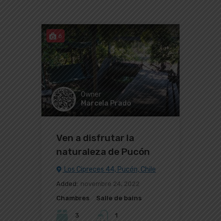
6
Owner
Marcela Prado
Ven a disfrutar la
naturaleza de Pucón
Los Cipreces 44, Pucón, Chile
Added:
novembre 24, 2022
Chambres
Salle de bains
3
1