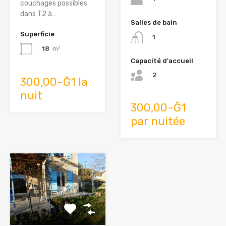
couchages possibles
dans T2 à…
Salles de bain
Superficie
1
18
m²
Capacité d'accueil
2
300,00-Ğ1 la
nuit
300,00-Ğ1
par nuitée