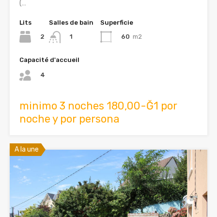
(…
Lits
Salles de bain
Superficie
2
60
m2
1
Capacité d'accueil
4
minimo 3 noches 180,00-Ğ1 por
noche y por persona
A la une