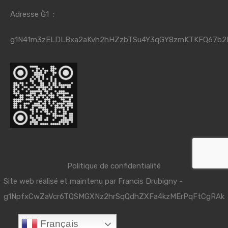
Adresse Ğ1 :
g1N41m3zELDLBxa2aKvh2hHZzbTSu4Y3qGY8zmKTKFQ67b2
Politique de confidentialité
Site web réalisé et maintenu par
Francis Drubigny
-
g1NpfxCwZaVcr6TQSMGXNz2hrSqQdhZXFa4kzMErPqFtCgRAk
Français