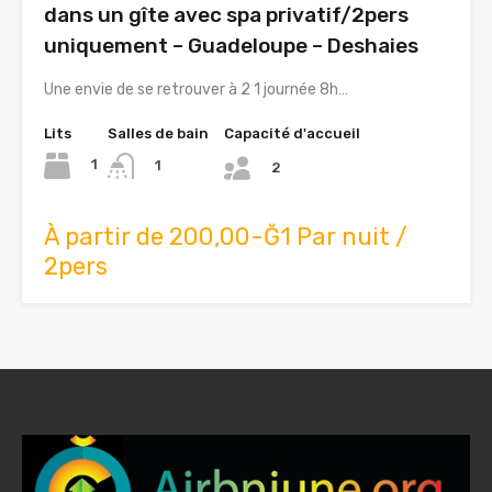
dans un gîte avec spa privatif/2pers
uniquement – Guadeloupe – Deshaies
Une envie de se retrouver à 2 1 journée 8h…
Lits
Salles de bain
Capacité d'accueil
1
1
2
À partir de 200,00-Ğ1 Par nuit /
2pers