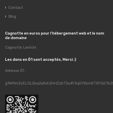
Contact
Blog
Cagnotte en euros pour l’hébergement web et le nom
de domaine
Cagnotte Leetchi
Les dons en Ğ1 sont acceptés, Merci :)
Adresse Ğ1 :
g1N41m3zELDLBxa2aKvh2hHZzbTSu4Y3qGY8zmKTKFQ67b2