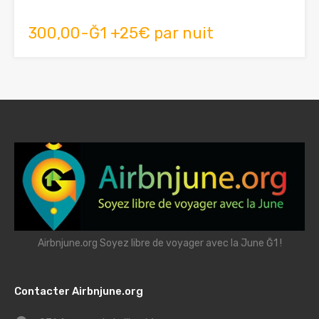
300,00-Ğ1 +25€ par nuit
Airbnjune.org Soyez libre de voyager avec la June Ğ1 !
Contacter Airbnjune.org