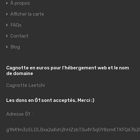
À propos
Afficher la carte
FAQs
Contact
Blog
Cagnotte en euros pour l’hébergement web et le nom
de domaine
Cagnotte Leetchi
Les dons en Ğ1 sont acceptés, Merci :)
Adresse Ğ1 :
g1N41m3zELDLBxa2aKvh2hHZzbTSu4Y3qGY8zmKTKFQ67b2