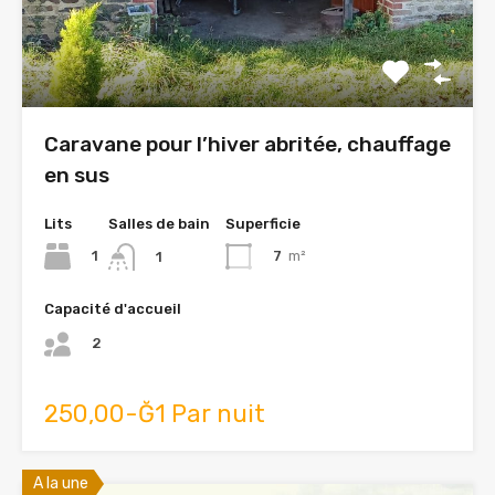
Caravane pour l’hiver abritée, chauffage
en sus
Lits
Salles de bain
Superficie
1
7
m²
1
Capacité d'accueil
2
250,00-Ğ1 Par nuit
A la une