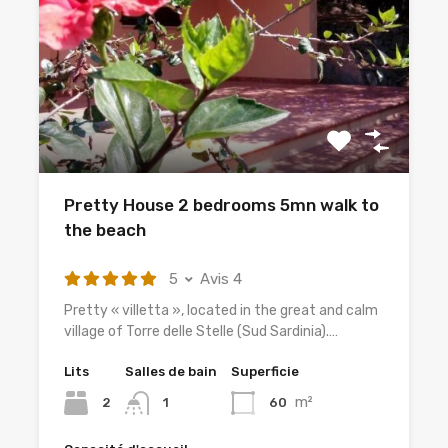
Pretty House 2 bedrooms 5mn walk to
the beach
5
Avis 4
Pretty « villetta », located in the great and calm
village of Torre delle Stelle (Sud Sardinia).…
Lits
Salles de bain
Superficie
m²
2
60
1