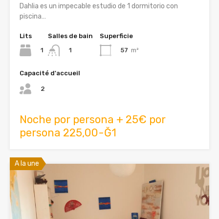
Dahlia es un impecable estudio de 1 dormitorio con
piscina…
Lits
Salles de bain
Superficie
1
57
m²
1
Capacité d'accueil
2
Noche por persona + 25€ por
persona 225,00-Ğ1
A la une