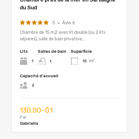
du Sud
5
Avis 6
Chambre de 15 m2 avec lit double (ou 2 lits
sépares), salle de bain privative,…
Lits
Salles de bain
Superficie
m²
1
15
1
Capacité d'accueil
2
130,00-Ğ1
Par
Gabriella