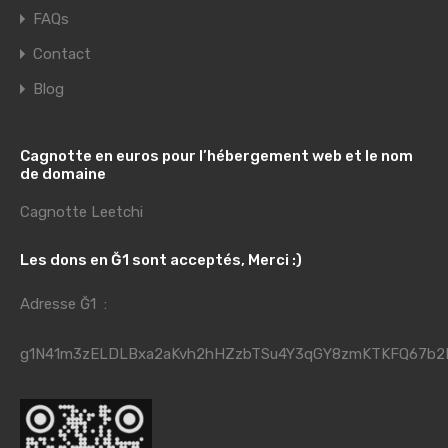
FAQs
Contact
Blog
Cagnotte en euros pour l’hébergement web et le nom
de domaine
Cagnotte Leetchi
Les dons en Ğ1 sont acceptés, Merci :)
Adresse Ğ1 :
g1N41m3zELDLBxa2aKvh2hHZzbTSu4Y3qGY8zmKTKFQ67b2