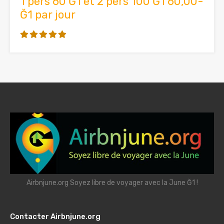
1 pers 60 Ğ1 et 2 pers 100 Ğ1 60,00-
Ğ1 par jour
Airbnjune.org Soyez libre de voyager avec la June Ğ1 !
Contacter Airbnjune.org