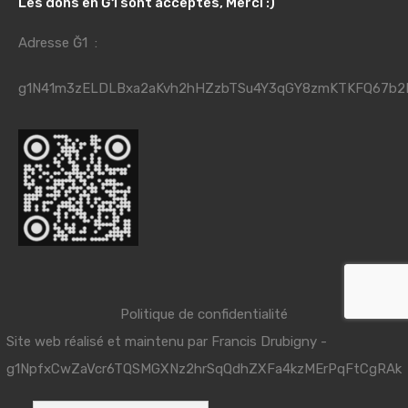
Les dons en Ğ1 sont acceptés, Merci :)
Adresse Ğ1 :
g1N41m3zELDLBxa2aKvh2hHZzbTSu4Y3qGY8zmKTKFQ67b2
Politique de confidentialité
Site web réalisé et maintenu par
Francis Drubigny
-
g1NpfxCwZaVcr6TQSMGXNz2hrSqQdhZXFa4kzMErPqFtCgRAk