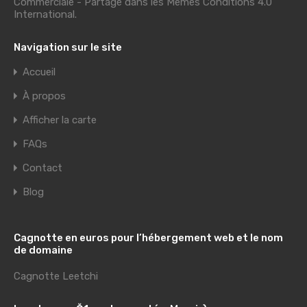
Commerciale - Partage dans les Mêmes Conditions 4.0
International
.
Navigation sur le site
Accueil
À propos
Afficher la carte
FAQs
Contact
Blog
Cagnotte en euros pour l’hébergement web et le nom
de domaine
Cagnotte Leetchi