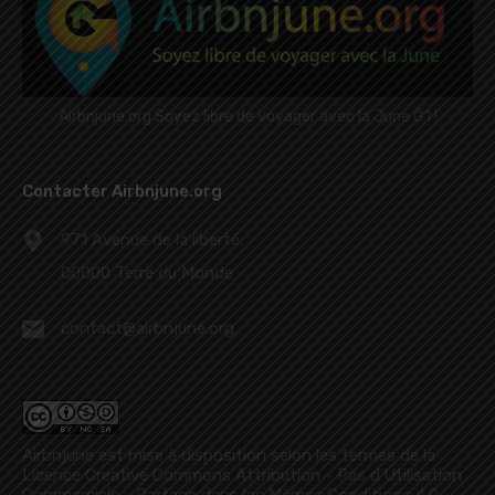
Airbnjune.org Soyez libre de voyager avec la June Ğ1 !
Contacter Airbnjune.org
971 Avenue de la liberté,
00000 Terre du Monde
contact@airbnjune.org
Airbnjune est mise à disposition selon les termes de la
Licence Creative Commons Attribution - Pas d’Utilisation
Commerciale - Partage dans les Mêmes Conditions 4.0