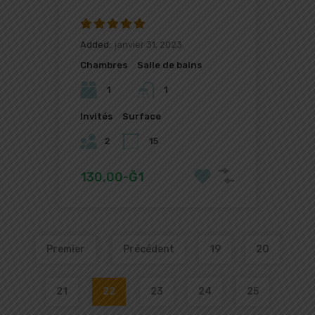
Added:
janvier 31, 2023
Chambres
Salle de bains
1
1
Invités
Surface
2
15
130,00-Ğ1
Premier
Précédent
19
20
21
22
23
24
25