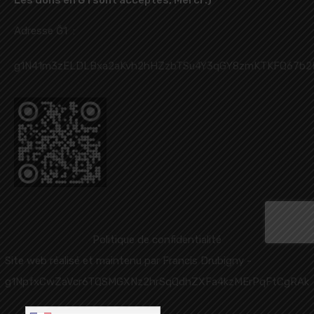
Adresse Ğ1 :
g1N41m3zELDLBxa2aKvh2hHZzbTSu4Y3qGY8zmKTKFQ67b2
Politique de confidentialité
Site web réalisé et maintenu par
Francis Drubigny
-
g1NpfxCwZaVcr6TQSMGXNz2hrSqQdhZXFa4kzMErPqFtCgRAk