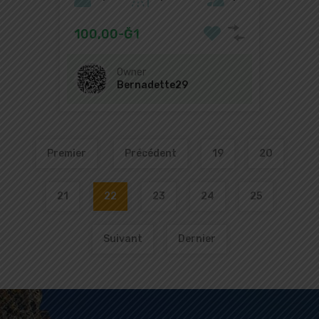
100,00-Ğ1
Owner
Bernadette29
Premier
Précédent
19
20
21
22
23
24
25
Suivant
Dernier