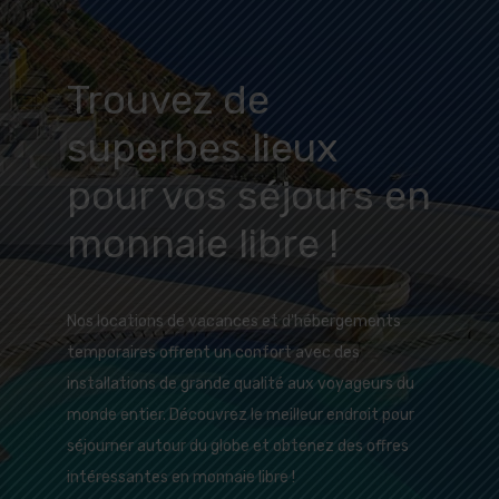
Trouvez de
superbes lieux
pour vos séjours en
monnaie libre !
Nos locations de vacances et d'hébergements
temporaires offrent un confort avec des
installations de grande qualité aux voyageurs du
monde entier. Découvrez le meilleur endroit pour
séjourner autour du globe et obtenez des offres
intéressantes en monnaie libre !