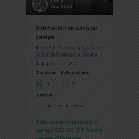
Owner
Ana Abad
Habitación en casa de
campo
Elche, El Bajo Vinalopó, Alicante,
Comunidad Valenciana, España
Added:
février 4, 2023
Chambres
Salle de bains
1
1
Surface
14
Casa de campo
Habitación individual o
pareja 230,00-Ğ1 Precio
pareja diferente