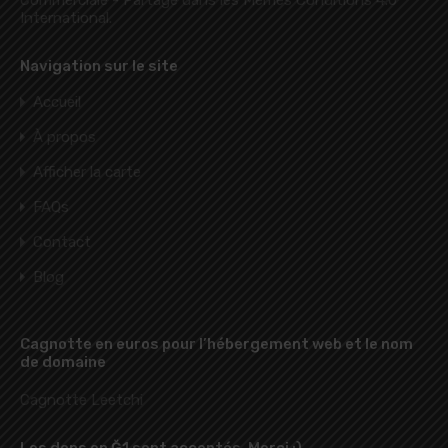
International
.
Navigation sur le site
Accueil
À propos
Afficher la carte
FAQs
Contact
Blog
Cagnotte en euros pour l’hébergement web et le nom
de domaine
Cagnotte Leetchi
Les dons en Ğ1 sont acceptés, Merci :)