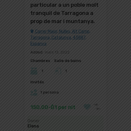
particular a un poble molt
tranquil de Tarragona a
prop de mar i muntanya.
Carrer Major, Nulles, Alt Camp,
Tarragona, Catalunya, 43887,
Espanya
Added:
mars 13, 2022
Chambres
Salle de bains
1
1
Invités
1 persona
150,00-Ğ1 per nit
Owner
Elena