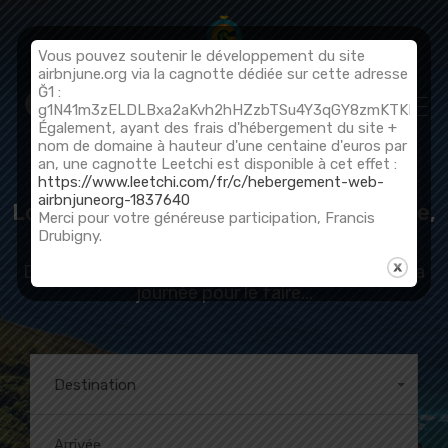
Vous pouvez soutenir le développement du site
airbnjune.org via la cagnotte dédiée sur cette adresse
Ğ1 :
Soumettre une annonce
g1N41m3zELDLBxa2aKvh2hHZzbTSu4Y3qGY8zmKTKFQ67
Également, ayant des frais d'hébergement du site +
nom de domaine à hauteur d'une centaine d'euros par
an, une cagnotte Leetchi est disponible à cet effet :
https://www.leetchi.com/fr/c/hebergement-web-
airbnjuneorg-1837640
Locations de vacances en monnaie libre,
Merci pour votre généreuse participation, Francis
soyez libre de voyager avec la June !
Drubigny.
Des vacances, c'est n'avoir rien à faire et toute la
journée pour le faire...
Destination
Tout
Arrivée