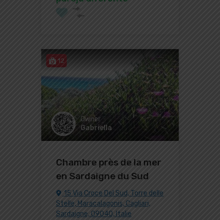
12
Owner
Gabriella
Chambre près de la mer
en Sardaigne du Sud
15 Via Croce Del Sud, Torre delle
Stelle, Maracalagonis, Cagliari,
Sardaigne, 09040, Italie