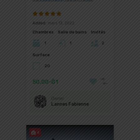
Added:
mars 13, 2022
Chambres
Salle de bains
Invités
1
1
2
Surface
20
50,00-Ğ1
Owner
Lannes Fabienne
4