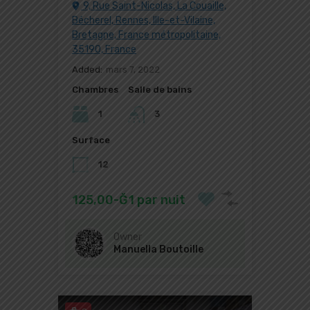
9, Rue Saint-Nicolas, La Couaille,
Bécherel, Rennes, Ille-et-Vilaine,
Bretagne, France métropolitaine,
35190, France
Added:
mars 7, 2022
Chambres
Salle de bains
1
3
Surface
12
125,00-Ğ1 par nuit
Owner
Manuella Boutoille