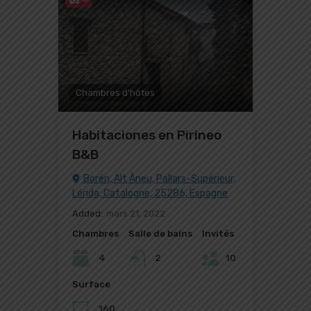
Chambres d'hôtes
Habitaciones en Pirineo
B&B
Borén, Alt Àneu, Pallars-Supérieur,
Lérida, Catalogne, 25286, Espagne
Added:
mars 21, 2022
Chambres
Salle de bains
Invités
4
2
10
Surface
160