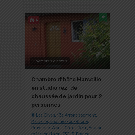
4
Chambres d'hôtes
Chambre d’hôte Marseille
en studio rez-de-
chaussée de jardin pour 2
personnes
Les Olives, 13e Arrondissement,
Marseille, Bouches-du-Rhône,
Provence-Alpes-Côte d'Azur, France
métropolitaine, 13013, France