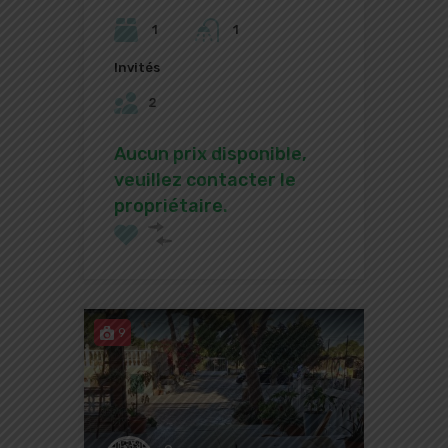
1
1
Invités
2
Aucun prix disponible,
veuillez contacter le
propriétaire.
9