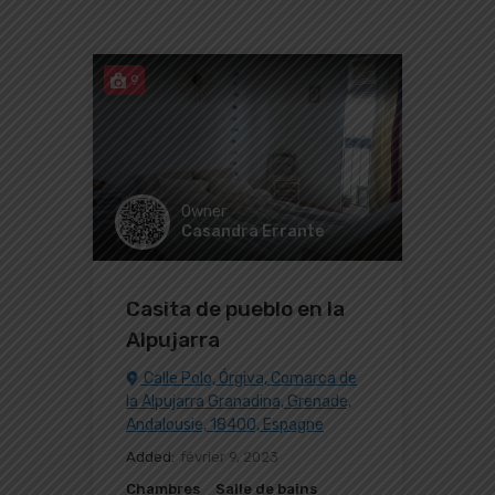
9
Owner
Casandra Errante
Casita de pueblo en la
Alpujarra
Calle Polo, Órgiva, Comarca de
la Alpujarra Granadina, Grenade,
Andalousie, 18400, Espagne
Added:
février 9, 2023
Chambres
Salle de bains