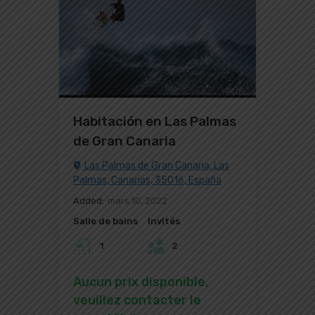
Habitación en Las Palmas
de Gran Canaria
Las Palmas de Gran Canaria, Las
Palmas, Canarias, 35016, España
Added:
mars 10, 2022
Salle de bains
Invités
1
2
Aucun prix disponible,
veuillez contacter le