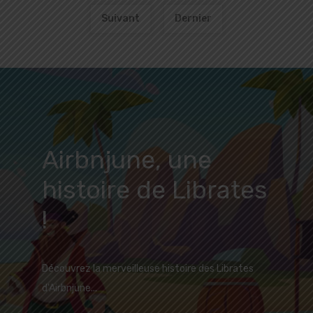
Suivant
Dernier
Airbnjune, une
histoire de Librates
!
Découvrez la merveilleuse histoire des Librates
d'Airbnjune...