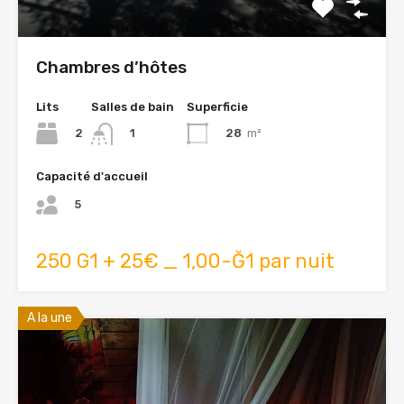
Chambres d’hôtes
Lits
Salles de bain
Superficie
2
28
m²
1
Capacité d'accueil
5
250 G1 + 25€ _ 1,00-Ğ1 par nuit
A la une