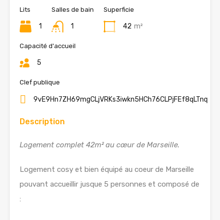
Lits
Salles de bain
Superficie
1
1
42
m²
Capacité d'accueil
5
Clef publique
9vE9Hn7ZH69mgCLjVRKs3iwkn5HCh76CLPjFEf8qLTnq
Description
Logement complet 42m² au cœur de Marseille.
Logement cosy et bien équipé au coeur de Marseille
pouvant accueillir jusque 5 personnes et composé de
: