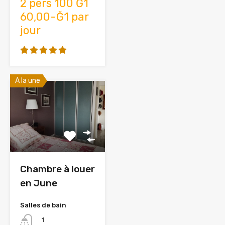
2 pers 100 Ğ1
60,00-Ğ1 par
jour
A la une
Chambre à louer
en June
Salles de bain
1