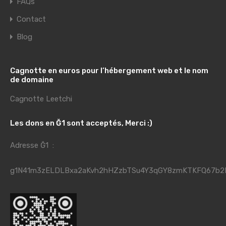
FAQs
Contact
Blog
Cagnotte en euros pour l’hébergement web et le nom
de domaine
Cagnotte Leetchi
Les dons en Ğ1 sont acceptés, Merci :)
Adresse Ğ1 :
g1N41m3zELDLBxa2aKvh2hHZzbTSu4Y3qGY8zmKTKFQ67b2