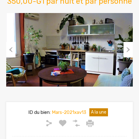
350,00-Ğ1 par nuit et par personne
Previous
Next
ID du bien:
Mars-2021xav13
A la une