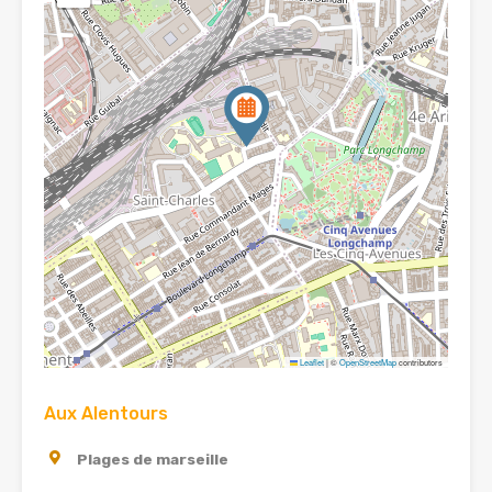
Leaflet
|
©
OpenStreetMap
contributors
Aux Alentours
Plages de marseille