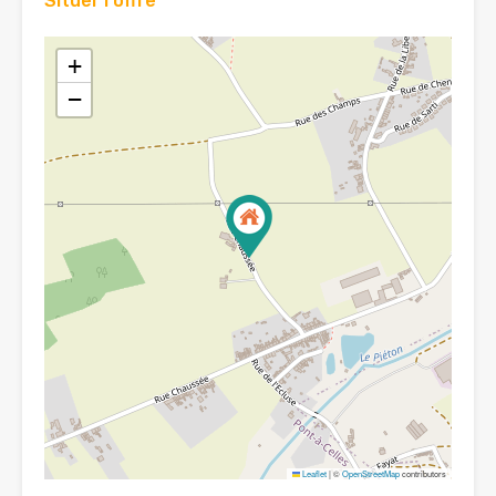
Situer l'offre
+
−
Leaflet
|
©
OpenStreetMap
contributors