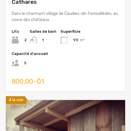
Cathares
Dans le charmant village de Caudies-de-Fenouillèdes, au
coeur des châteaux…
Lits
Salles de bain
Superficie
2
90
m²
1
Capacité d'accueil
5
800,00-Ğ1
A la une