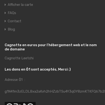
Afficher la carte
FAQs
Contact
Blog
Cagnotte en euros pour l’hébergement web et le nom
de domaine
Cagnotte Leetchi
Les dons en Ğ1 sont acceptés, Merci :)
Adresse Ğ1 :
g1N41m3zELDLBxa2aKvh2hHZzbTSu4Y3qGY8zmKTKFQ67b2