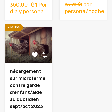
por
350,00-Ğ1 Por
150,00-Ğ1
persona/noche
dia y persona
A la une
hébergement
sur microferme
contre garde
d’enfant/aide
au quotidien
sept/oct 2023