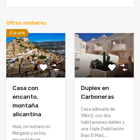
Offres similaires
A la une
Duplex en
Casa con
Carboneras
encanto,
montaña
Casa adosada de
alicantina
98m2, con dos
habitaciones dobles y
Hola, mi numero es
una triple (habitación
Morgane y estoy
Bajo El Mar),…
encantada de