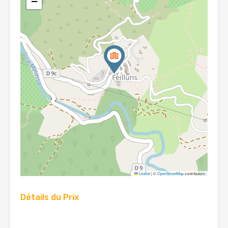
−
Leaflet
|
©
OpenStreetMap
contributors
Détails du Prix