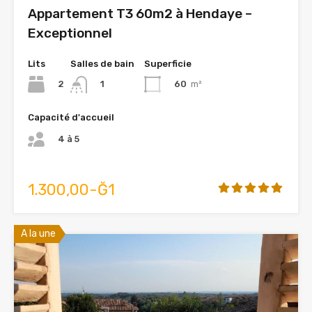
Appartement T3 60m2 à Hendaye –
Exceptionnel
Lits
Salles de bain
Superficie
2
60
m²
1
Capacité d'accueil
4 à 5
1.300,00-Ğ1
A la une