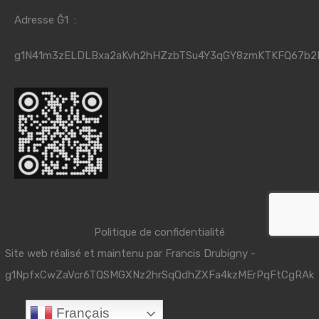
Adresse Ğ1 :
g1N41m3zELDLBxa2aKvh2hHZzbTSu4Y3qGY8zmKTKFQ67b2
Politique de confidentialité
Site web réalisé et maintenu par
Francis Drubigny
-
g1NpfxCwZaVcr6TQSMGXNz2hrSqQdhZXFa4kzMErPqFtCgRAk
Français