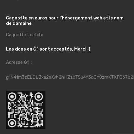
Cagnotte en euros pour l’hébergement web et le nom
de domaine
Cagnotte Leetchi
Les dons en Ğ1 sont acceptés, Merci :)
Adresse Ğ1 :
g1N41m3zELDLBxa2aKvh2hHZzbTSu4Y3qGY8zmKTKFQ67b2