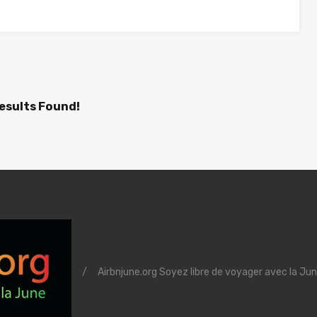
esults Found!
/
Airbnjune.org Soyez libre de voyager avec la Jun