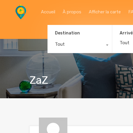
Accueil
À propos
Afficher la carte
F
Destination
Arrivé
Tout
ZaZ