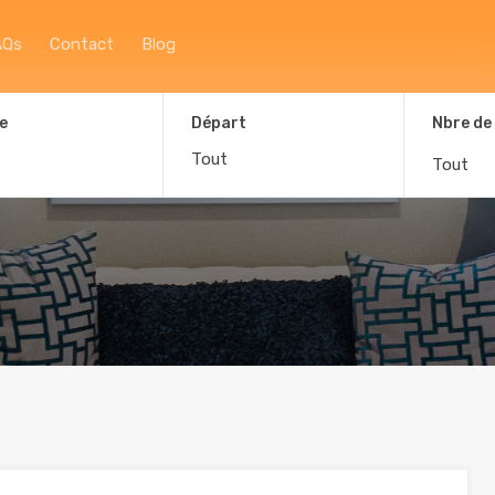
Accueil
À propos
Afficher la carte
F
AQs
Contact
Blog
e
Départ
Nbre de
Tout