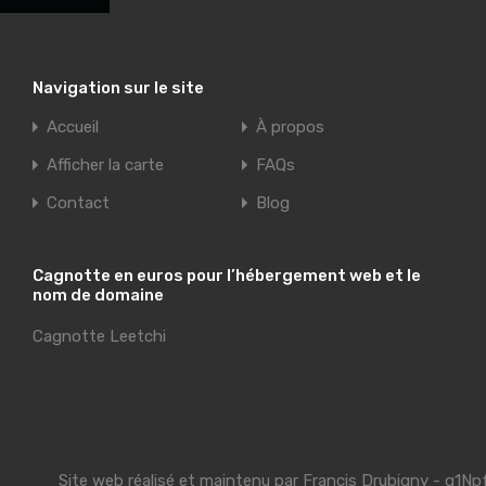
Navigation sur le site
Accueil
À propos
Afficher la carte
FAQs
Contact
Blog
Cagnotte en euros pour l’hébergement web et le
nom de domaine
Cagnotte Leetchi
Site web réalisé et maintenu par
Francis Drubigny
- g1Np