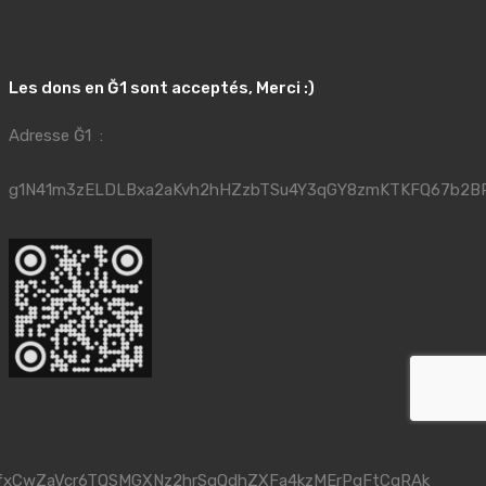
Les dons en Ğ1 sont acceptés, Merci :)
Adresse Ğ1 :
g1N41m3zELDLBxa2aKvh2hHZzbTSu4Y3qGY8zmKTKFQ67b2B
fxCwZaVcr6TQSMGXNz2hrSqQdhZXFa4kzMErPqFtCgRAk