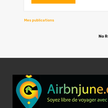
Mes publications
No R