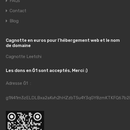
FAQs
Contact
Blog
Cagnotte en euros pour l’hébergement web et le nom
de domaine
Cagnotte Leetchi
Les dons en Ğ1 sont acceptés, Merci :)
Adresse Ğ1 :
g1N41m3zELDLBxa2aKvh2hHZzbTSu4Y3qGY8zmKTKFQ67b2