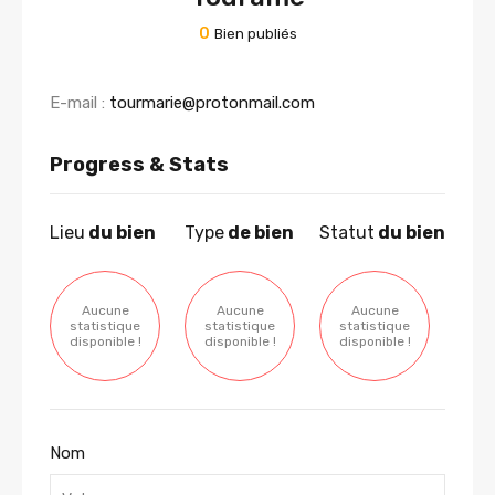
0
Bien publiés
E-mail :
tourmarie@protonmail.com
Progress & Stats
Lieu
du bien
Type
de bien
Statut
du bien
Aucune
Aucune
Aucune
statistique
statistique
statistique
disponible !
disponible !
disponible !
Nom