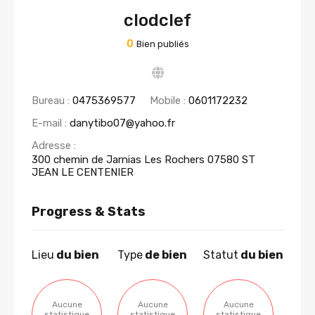
clodclef
0
Bien publiés
Bureau :
0475369577
Mobile :
0601172232
E-mail :
danytibo07@yahoo.fr
Adresse :
300 chemin de Jarnias Les Rochers 07580 ST
JEAN LE CENTENIER
Progress & Stats
Lieu
du bien
Type
de bien
Statut
du bien
Aucune
Aucune
Aucune
statistique
statistique
statistique