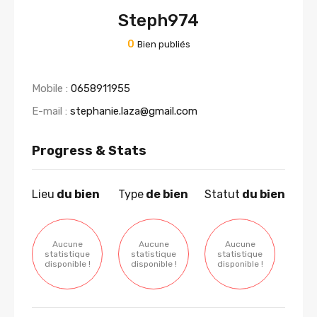
Steph974
0
Bien publiés
Mobile :
0658911955
E-mail :
stephanie.laza@gmail.com
Progress & Stats
Lieu
du bien
Type
de bien
Statut
du bien
Aucune
Aucune
Aucune
statistique
statistique
statistique
disponible !
disponible !
disponible !