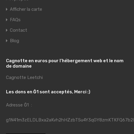
Afficher la carte
FAQs
Contact
Blog
Cagnotte en euros pour l’hébergement web et le nom
de domaine
Cagnotte Leetchi
Les dons en Ğ1 sont acceptés, Merci :)
Adresse Ğ1 :
g1N41m3zELDLBxa2aKvh2hHZzbTSu4Y3qGY8zmKTKFQ67b2