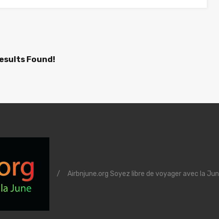
esults Found!
/
Airbnjune.org Soyez libre de voyager avec la Jun