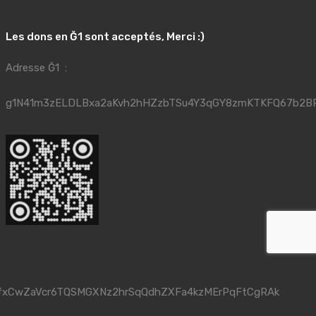
Les dons en Ğ1 sont acceptés, Merci :)
Adresse Ğ1 :
g1N41m3zELDLBxa2aKvh2hHZzbTSu4Y3qGY8zmKTKFQ67b2B
fxCwZaVcr6TQSMGXNz2hrSqQdhZXFa4kzMErPqFtCgRAk