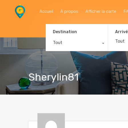
Accueil
À propos
Afficher la carte
F
Destination
Arrivé
Tout
Sherylin81