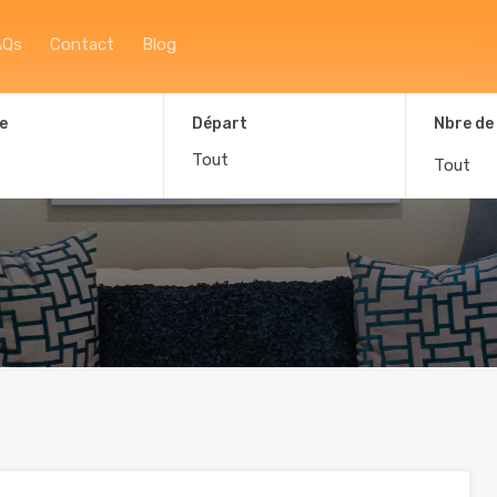
Accueil
À propos
Afficher la carte
F
AQs
Contact
Blog
e
Départ
Nbre de
Tout