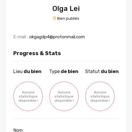
Olga Lei
0
Bien publiés
E-mail :
okgagdp4@protonmail.com
Progress & Stats
Lieu
du bien
Type
de bien
Statut
du bien
Aucune
Aucune
Aucune
statistique
statistique
statistique
disponible !
disponible !
disponible !
Nom