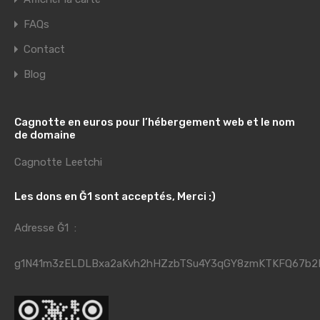
FAQs
Contact
Blog
Cagnotte en euros pour l’hébergement web et le nom
de domaine
Cagnotte Leetchi
Les dons en Ğ1 sont acceptés, Merci :)
Adresse Ğ1 :
g1N41m3zELDLBxa2aKvh2hHZzbTSu4Y3qGY8zmKTKFQ67b2