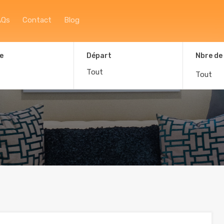
Accueil
À propos
Afficher la carte
F
AQs
Contact
Blog
e
Départ
Nbre de
Tout