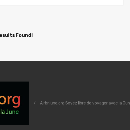
esults Found!
/
Airbnjune.org Soyez libre de voyager avec la Jun