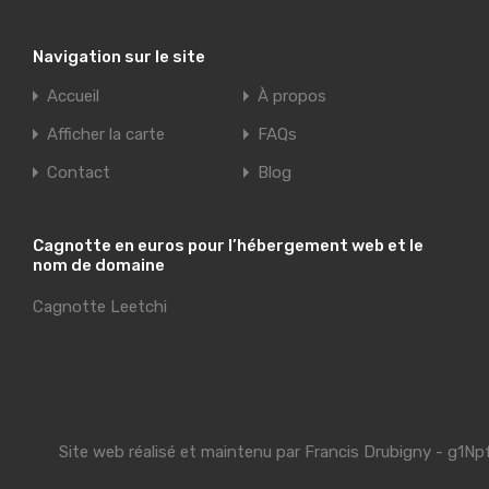
Navigation sur le site
Accueil
À propos
Afficher la carte
FAQs
Contact
Blog
Cagnotte en euros pour l’hébergement web et le
nom de domaine
Cagnotte Leetchi
Site web réalisé et maintenu par
Francis Drubigny
- g1Np