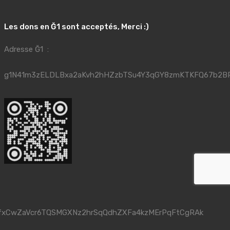
Les dons en Ğ1 sont acceptés, Merci :)
Adresse Ğ1 :
g1N41m3zELDLBxa2aKvh2hHZzbTSu4Y3qGY8zmKTKFQ67b2B
fxCwZaVcr6TQSMGXNz2hrSqQdhZXFa4kzMErPqFtCgRAk