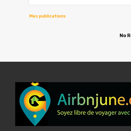
Mes publications
No R