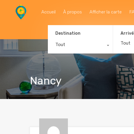
Accueil
À propos
Afficher la carte
F
Destination
Arrivé
Tout
Nancy