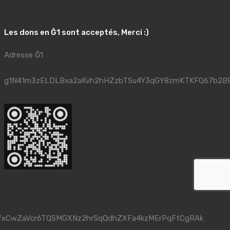
Les dons en Ğ1 sont acceptés, Merci :)
Adresse Ğ1 :
g1N41m3zELDLBxa2aKvh2hHZzbTSu4Y3qGY8zmKTKFQ67b2B
fxCwZaVcr6TQSMGXNz2hrSqQdhZXFa4kzMErPqFtCgRAk