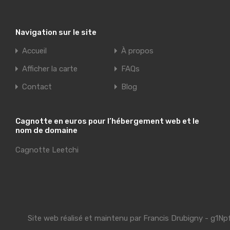
Navigation sur le site
Accueil
À propos
Afficher la carte
FAQs
Contact
Blog
Cagnotte en euros pour l’hébergement web et le
nom de domaine
Cagnotte Leetchi
Site web réalisé et maintenu par
Francis Drubigny
- g1Np