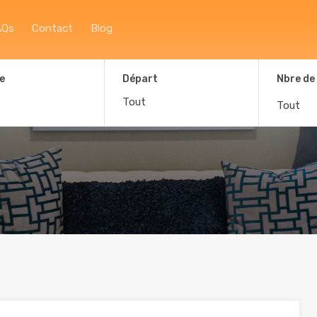
Accueil
À propos
Afficher la carte
F
AQs
Contact
Blog
e
Départ
Nbre de
Tout