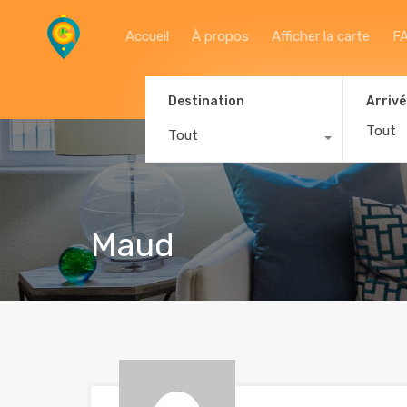
Accueil
À propos
Afficher la carte
F
Destination
Arrivé
Tout
Maud