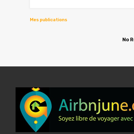
Mes publications
No R