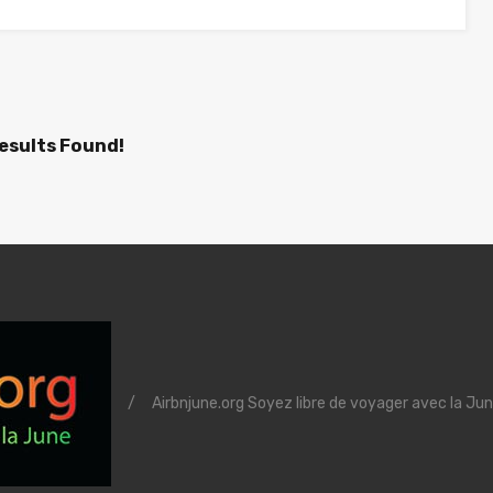
esults Found!
/
Airbnjune.org Soyez libre de voyager avec la Jun