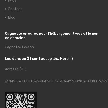
FAQs
Contact
Blog
Cagnotte en euros pour l’hébergement web et le nom
de domaine
Cagnotte Leetchi
Les dons en Ğ1 sont acceptés, Merci :)
Adresse Ğ1 :
g1N41m3zELDLBxa2aKvh2hHZzbTSu4Y3qGY8zmKTKFQ67b2