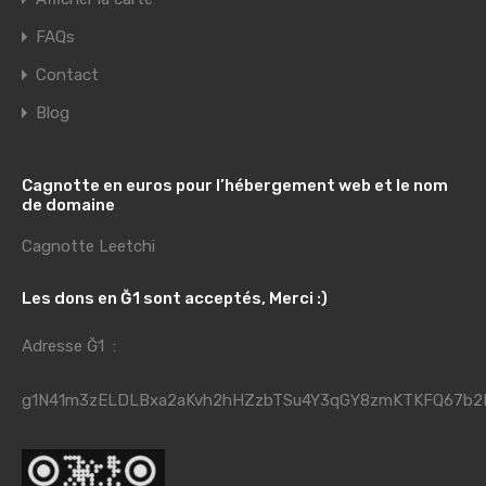
FAQs
Contact
Blog
Cagnotte en euros pour l’hébergement web et le nom
de domaine
Cagnotte Leetchi
Les dons en Ğ1 sont acceptés, Merci :)
Adresse Ğ1 :
g1N41m3zELDLBxa2aKvh2hHZzbTSu4Y3qGY8zmKTKFQ67b2