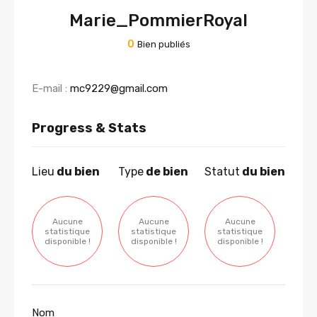
Marie_PommierRoyal
0
Bien publiés
E-mail :
mc9229@gmail.com
Progress & Stats
Lieu
du bien
Type
de bien
Statut
du bien
Aucune
Aucune
Aucune
statistique
statistique
statistique
disponible !
disponible !
disponible !
Nom