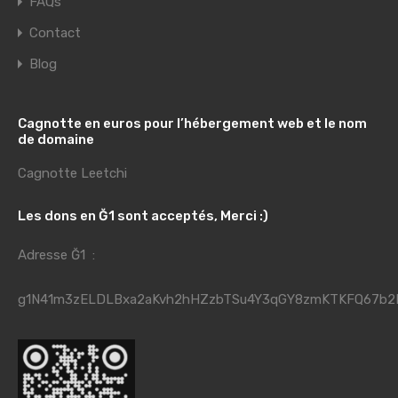
FAQs
Contact
Blog
Cagnotte en euros pour l’hébergement web et le nom
de domaine
Cagnotte Leetchi
Les dons en Ğ1 sont acceptés, Merci :)
Adresse Ğ1 :
g1N41m3zELDLBxa2aKvh2hHZzbTSu4Y3qGY8zmKTKFQ67b2