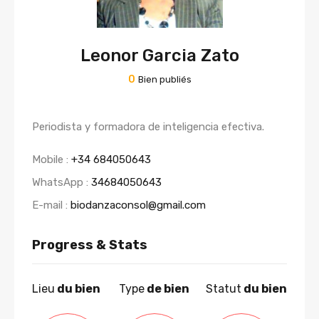
Leonor Garcia Zato
0
Bien publiés
Periodista y formadora de inteligencia efectiva.
Mobile :
+34 684050643
WhatsApp :
34684050643
E-mail :
biodanzaconsol@gmail.com
Progress & Stats
Lieu
du bien
Type
de bien
Statut
du bien