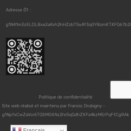
Adresse Ğ1 :
g1N41m3zELDLBxa2aKvh2hHZzbTSu4Y3qGY8zmKTKFQ67b2
Politique de confidentialité
Site web réalisé et maintenu par
Francis Drubigny
-
g1NpfxCwZaVcr6TQSMGXNz2hrSqQdhZXFa4kzMErPqFtCgRAk
Français