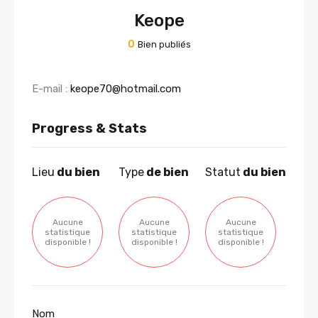
Keope
0
Bien publiés
E-mail :
keope70@hotmail.com
Progress & Stats
Lieu
du bien
Type
de bien
Statut
du bien
Aucune
Aucune
Aucune
statistique
statistique
statistique
disponible !
disponible !
disponible !
Nom