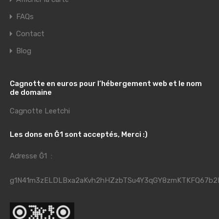
FAQs
Contact
Blog
Cagnotte en euros pour l’hébergement web et le nom
de domaine
Cagnotte Leetchi
Les dons en Ğ1 sont acceptés, Merci :)
Adresse Ğ1 :
g1N41m3zELDLBxa2aKvh2hHZzbTSu4Y3qGY8zmKTKFQ67b2