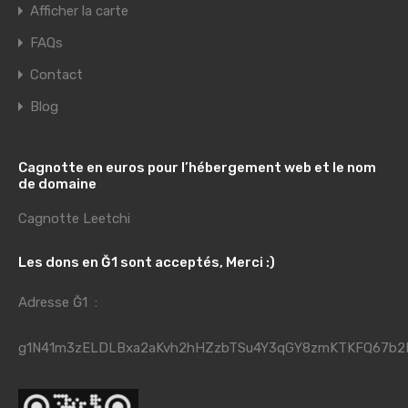
Afficher la carte
FAQs
Contact
Blog
Cagnotte en euros pour l’hébergement web et le nom
de domaine
Cagnotte Leetchi
Les dons en Ğ1 sont acceptés, Merci :)
Adresse Ğ1 :
g1N41m3zELDLBxa2aKvh2hHZzbTSu4Y3qGY8zmKTKFQ67b2