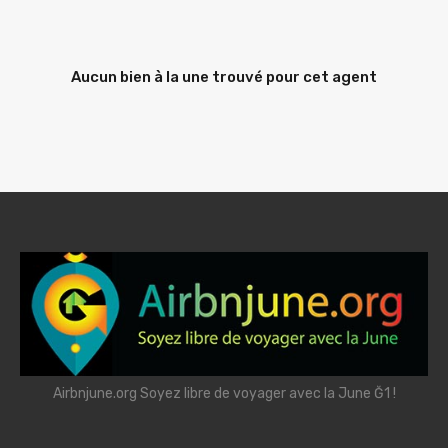
Aucun bien à la une trouvé pour cet agent
Airbnjune.org Soyez libre de voyager avec la June Ğ1 !