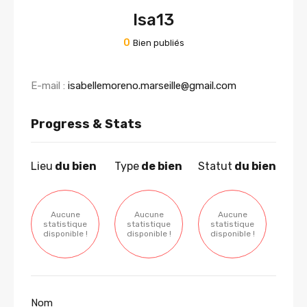
Isa13
0
Bien publiés
E-mail :
isabellemoreno.marseille@gmail.com
Progress & Stats
Lieu
du bien
Type
de bien
Statut
du bien
Aucune
Aucune
Aucune
statistique
statistique
statistique
disponible !
disponible !
disponible !
Nom