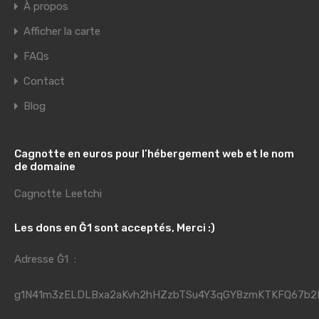
À propos
Afficher la carte
FAQs
Contact
Blog
Cagnotte en euros pour l’hébergement web et le nom
de domaine
Cagnotte Leetchi
Les dons en Ğ1 sont acceptés, Merci :)
Adresse Ğ1 :
g1N41m3zELDLBxa2aKvh2hHZzbTSu4Y3qGY8zmKTKFQ67b2