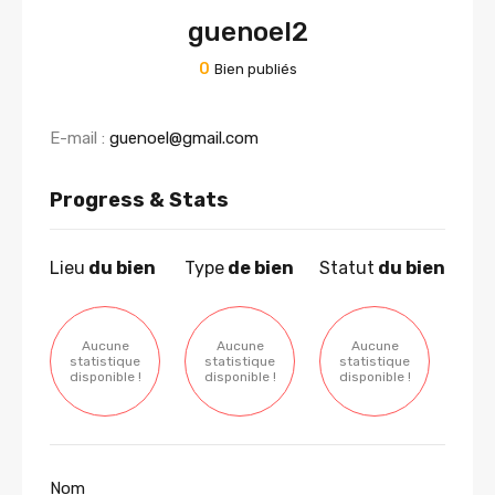
guenoel2
0
Bien publiés
E-mail :
guenoel@gmail.com
Progress & Stats
Lieu
du bien
Type
de bien
Statut
du bien
Aucune
Aucune
Aucune
statistique
statistique
statistique
disponible !
disponible !
disponible !
Nom