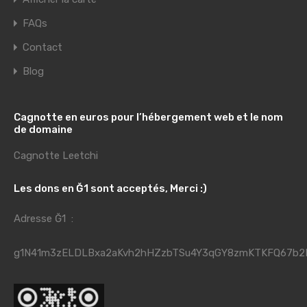
FAQs
Contact
Blog
Cagnotte en euros pour l’hébergement web et le nom
de domaine
Cagnotte Leetchi
Les dons en Ğ1 sont acceptés, Merci :)
Adresse Ğ1 :
g1N41m3zELDLBxa2aKvh2hHZzbTSu4Y3qGY8zmKTKFQ67b2