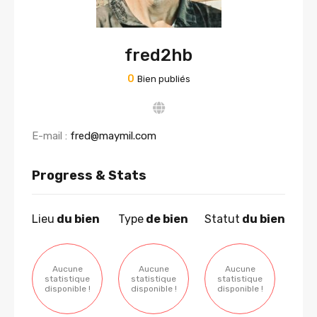
fred2hb
0
Bien publiés
E-mail :
fred@maymil.com
Progress & Stats
Lieu
du bien
Type
de bien
Statut
du bien
Aucune
Aucune
Aucune
statistique
statistique
statistique
disponible !
disponible !
disponible !