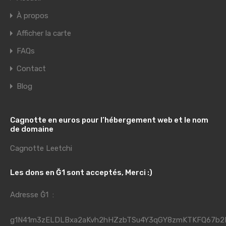
À propos
Afficher la carte
FAQs
Contact
Blog
Cagnotte en euros pour l’hébergement web et le nom
de domaine
Cagnotte Leetchi
Les dons en Ğ1 sont acceptés, Merci :)
Adresse Ğ1 :
g1N41m3zELDLBxa2aKvh2hHZzbTSu4Y3qGY8zmKTKFQ67b2