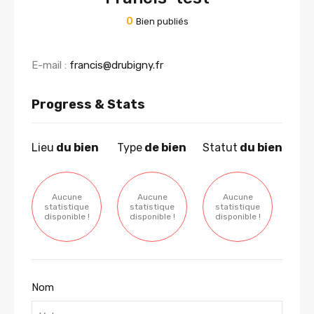
0
Bien publiés
E-mail :
francis@drubigny.fr
Progress & Stats
Lieu
du bien
Type
de bien
Statut
du bien
Aucune
Aucune
Aucune
statistique
statistique
statistique
disponible !
disponible !
disponible !
Nom