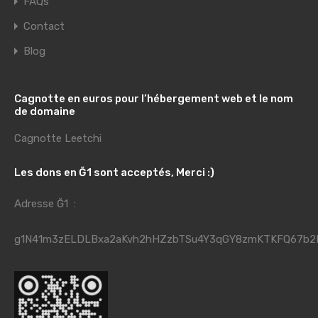
FAQs
Contact
Blog
Cagnotte en euros pour l’hébergement web et le nom
de domaine
Cagnotte Leetchi
Les dons en Ğ1 sont acceptés, Merci :)
Adresse Ğ1 :
g1N41m3zELDLBxa2aKvh2hHZzbTSu4Y3qGY8zmKTKFQ67b2