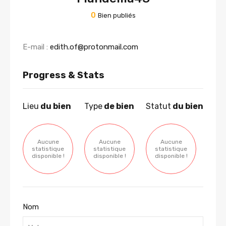
0
Bien publiés
E-mail :
edith.of@protonmail.com
Progress & Stats
Lieu
du bien
Type
de bien
Statut
du bien
Aucune
Aucune
Aucune
statistique
statistique
statistique
disponible !
disponible !
disponible !
Nom