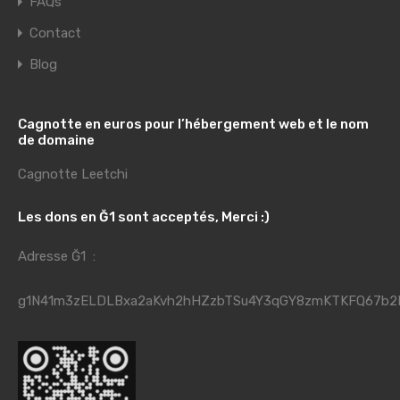
FAQs
Contact
Blog
Cagnotte en euros pour l’hébergement web et le nom
de domaine
Cagnotte Leetchi
Les dons en Ğ1 sont acceptés, Merci :)
Adresse Ğ1 :
g1N41m3zELDLBxa2aKvh2hHZzbTSu4Y3qGY8zmKTKFQ67b2