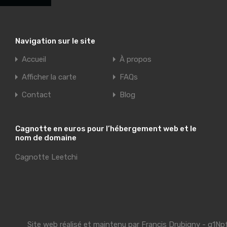
Navigation sur le site
Accueil
À propos
Afficher la carte
FAQs
Contact
Blog
Cagnotte en euros pour l’hébergement web et le
nom de domaine
Cagnotte Leetchi
Site web réalisé et maintenu par
Francis Drubigny
- g1Np