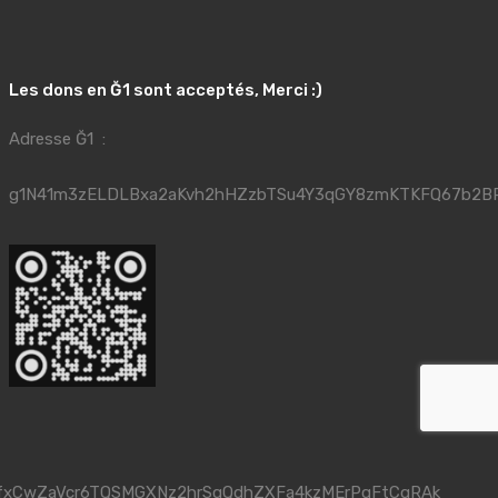
Les dons en Ğ1 sont acceptés, Merci :)
Adresse Ğ1 :
g1N41m3zELDLBxa2aKvh2hHZzbTSu4Y3qGY8zmKTKFQ67b2B
fxCwZaVcr6TQSMGXNz2hrSqQdhZXFa4kzMErPqFtCgRAk