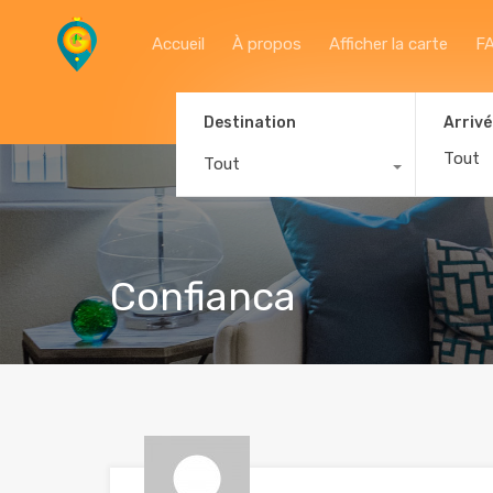
Accueil
À propos
Afficher la carte
F
Destination
Arrivé
Tout
Confianca