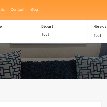
Accueil
À propos
Afficher la carte
F
AQs
Contact
Blog
e
Départ
Nbre de
Tout