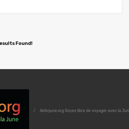
esults Found!
/
Airbnjune.org Soyez libre de voyager avec la Jun