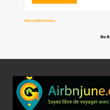
Mes publications
No R