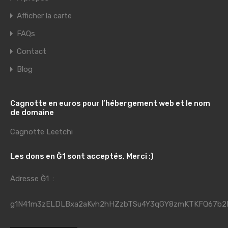
Afficher la carte
FAQs
Contact
Blog
Cagnotte en euros pour l’hébergement web et le nom
de domaine
Cagnotte Leetchi
Les dons en Ğ1 sont acceptés, Merci :)
Adresse Ğ1 :
g1N41m3zELDLBxa2aKvh2hHZzbTSu4Y3qGY8zmKTKFQ67b2