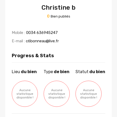
Christine b
0
Bien publiés
Mobile :
0034 636945247
E-mail :
c6bonneau@live.fr
Progress & Stats
Lieu
du bien
Type
de bien
Statut
du bien
Aucune
Aucune
Aucune
statistique
statistique
statistique
disponible !
disponible !
disponible !